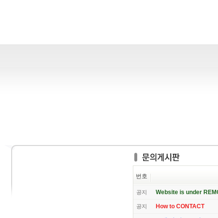
번호
Website is under RE
공지
How to CONTACT
공지