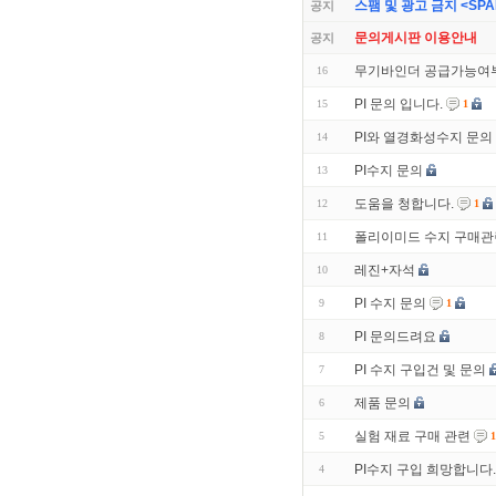
스팸 및 광고 금지 <SPAM 
공지
문의게시판 이용안내
공지
무기바인더 공급가능여
16
PI 문의 입니다.
15
1
PI와 열경화성수지 문의
14
PI수지 문의
13
도움을 청합니다.
12
1
폴리이미드 수지 구매관
11
레진+자석
10
PI 수지 문의
9
1
PI 문의드려요
8
PI 수지 구입건 및 문의
7
제품 문의
6
실험 재료 구매 관련
5
1
PI수지 구입 희망합니다.
4