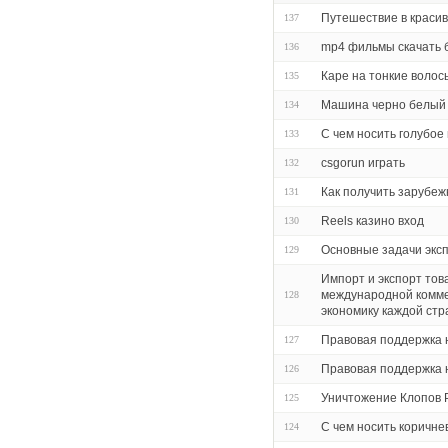
Путешествие в красив
137
mp4 фильмы скачать 
136
Каре на тонкие волос
135
Машина черно белый 
134
С чем носить голубое
133
csgorun играть
132
Как получить зарубеж
131
Reels казино вход
130
Основные задачи экс
129
Импорт и экспорт тов
международной комме
128
экономику каждой ст
Правовая поддержка 
127
Правовая поддержка 
126
Уничтожение Клопов 
125
С чем носить коричне
124