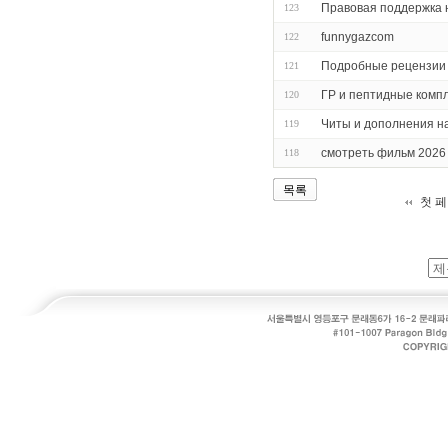
Правовая поддержка 
123
funnygazcom
122
Подробные рецензии 
121
ГР и пептидные комп
120
Читы и дополнения на
119
смотреть фильм 2026
118
목록
첫 