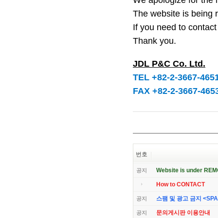
We apologize for the 
The website is being
If you need to contact 
Thank you.
JDL P&C Co. Ltd.
TEL +82-2-3667-465
FAX +82-2-3667-465
번호
Website is under RE
공지
How to CONTACT
스팸 및 광고 금지 <SPAM 
공지
문의게시판 이용안내
공지