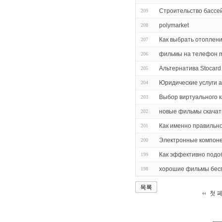
Строительство бассей
209
polymarket
208
Как выбрать отоплен
207
фильмы на телефон m
206
Альтернатива Stocard
205
Юридические услуги 
204
Выбор виртуального 
203
новые фильмы скачат
202
Как именно правильно
201
Электронные компон
200
Как эффективно подо
199
хорошие фильмы бес
198
목록
첫 