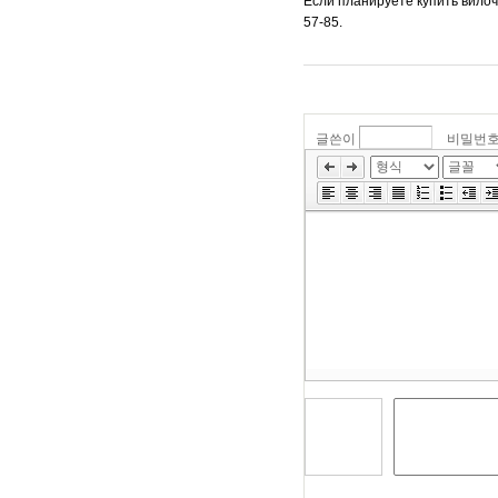
Если планируете купить вилоч
57-85.
글쓴이
비밀번
»
편
집
도
구
모
음
건
너
뛰
기