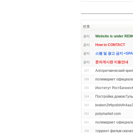
번호
Website is under RE
공지
How to CONTACT
공지
스팸 및 광고 금지 <SPAM 
공지
문의게시판 이용안내
공지
Алгоритмический кри
217
полимаркет официал
216
Институт РостБизнес
215
Постройка домов Гуль
214
kraken2trfqodidvlh4aa
213
polymarket com
212
полимаркет официал
211
торрент фильм скача
210