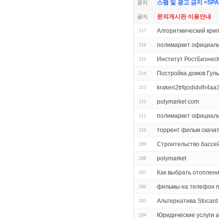
스팸 및 광고 금지 <SPAM 
공지
문의게시판 이용안내
공지
Алгоритмический кри
217
полимаркет официал
216
Институт РостБизнес
215
Постройка домов Гуль
214
kraken2trfqodidvlh4aa
213
polymarket com
212
полимаркет официал
211
торрент фильм скача
210
Строительство бассей
209
polymarket
208
Как выбрать отоплен
207
фильмы на телефон m
206
Альтернатива Stocard
205
Юридические услуги 
204