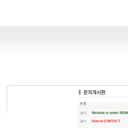
번호
Website is under RE
공지
How to CONTACT
공지