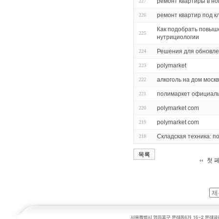
ремонт квартиры в но
227
ремонт квартир под к
226
Как подобрать повыш
225
нутрициологии
Решения для обновле
224
polymarket
223
алкоголь на дом моск
222
полимаркет официал
221
polymarket com
220
polymarket com
219
Складская техника: п
218
목록
첫 