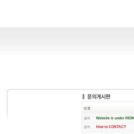
번호
Website is under RE
공지
How to CONTACT
공지