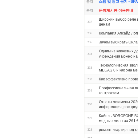
스팸 및 광고 금지 <SPAM 
공지
문의게시판 이용안내
공지
Широкий выбор реле 
237
ценам
Компания Апсайд Лог
236
Зачем выбирать Онла
235
Одним из ключевых до
234
учреждения можно на
Технологическая эвол
233
MEGA 2.0 и как она м
Как эффективно прове
232
Профессиональная по
231
контрактам
Ответы экзамены 202
230
информация, распред
Кабель BOROFONE BX5
229
медные жилы за 261 
ремонт квартир под к
228