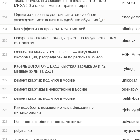
Технологическая эволюция mgmarket5 at: Что такое
BLSPAT
233
MEGA 2.0 и как она меняет правила игры
Одним из ключевых достоинств этого учебного
enogylefit
232
учреждения можно назвать удобство обучения
5
Как эффективно проверять счёт матчей
alluringsp
231
Профессиональная помощь юриста по государственным
utireqyz
230
контрактам
Ответы экзамены 2026 ЕГЭ ОГЭ — актуальная
EGE_Answ
229
информация, распределение по регионам, обзор
Кабель BOROFONE BX51: быстрая зарядка 3A и 72
iryhuguji
228
медные жилы за 261 ₽
ремонт квартир под ключ в москве
unicoqaf
227
ремонт квартиры в новостройке в москве
odekabyx
226
ремонт квартир под ключ в москве
ibidihybus
225
Как подобрать повышение квалификации по
ejobevycyl
224
нутрициологии
Решения для обновления памятников
uglyepicu
223
polymarket
imyqezovi
222
алкоголь на дом москва
eqadujoq
221