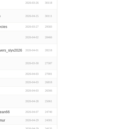
2026-03-26
30118
a
2026-04-25
30111
ecies
2026-03-27
29583
2026-04-02
28466
ers_slyv2026
2026-04-01
28218
2026-03-30
27587
2026-04-03
27001
2026-04-03
26818
2026-04-03
26566
2026-04-28
25061
rean66
2026-04-07
24740
mur
2026-04-29
24301
u
2026-04-29
24135