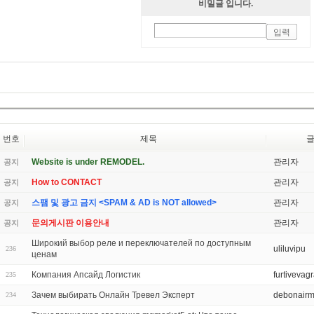
비밀글 입니다.
번호
제목
Website is under REMODEL.
관리자
공지
How to CONTACT
관리자
공지
스팸 및 광고 금지 <SPAM & AD is NOT allowed>
관리자
공지
문의게시판 이용안내
관리자
공지
Широкий выбор реле и переключателей по доступным
uliluvipu
236
ценам
Компания Апсайд Логистик
furtivevag
235
Зачем выбирать Онлайн Тревел Эксперт
debonairm
234