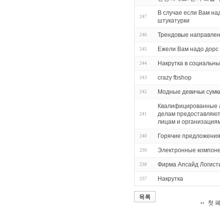
В случае если Вам н
247
штукатурки
Трендовые направлен
246
Ежели Вам надо дорс
245
Накрутка в социальны
244
crazy fbshop
243
Модные девичьи сумк
242
Квалифицированные а
делам предоставляют
241
лицам и организация
Горячие предложения
240
Электронные компон
239
Фирма Апсайд Логист
238
Накрутка
237
목록
첫 