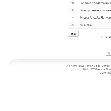
Горячие предложения
241
Электронные компон
240
Фирма Апсайд Логист
239
Накрутка
238
목록
첫 