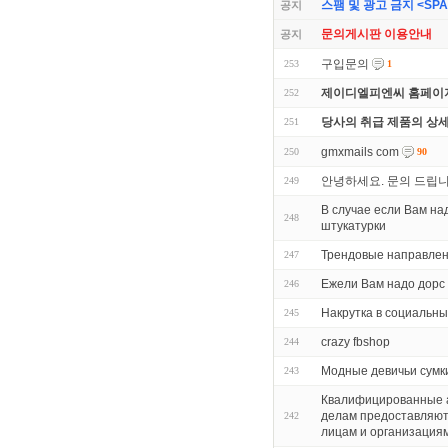
스팸 및 광고 금지 <SPAM 
공지
문의게시판 이용안내
공지
구입문의
253
1
제이디엘피엔씨 홈페이지
252
당사의 취급 제품의 상
251
gmxmails com
250
90
안녕하세요. 문의 드립
249
В случае если Вам н
248
штукатурки
Трендовые направлен
247
Ежели Вам надо дорс
246
Накрутка в социальны
245
crazy fbshop
244
Модные девичьи сумк
243
Квалифицированные а
делам предоставляют
242
лицам и организация