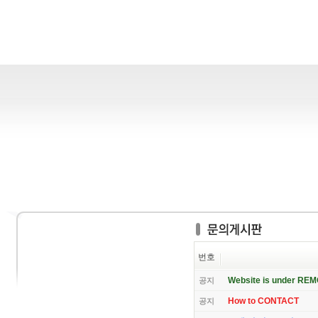
번호
Website is under RE
공지
How to CONTACT
공지