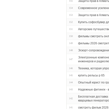
Защита прав в Алмат
155
Современное усилени
154
Защита прав в Алмат
153
Купить софосбувир дл
152
Авторские путешестви
151
фильмы смотреть онл
150
фильмы 2026 смотрет
149
Эскорт-сопровождени
148
Электронные компоне
147
инженеров и радиол
Техника, которая упр
146
купить рельсы р 65
145
Опытный юрист по гр
144
Надежные фитинги - 
143
Бесплатная доставка 
142
кварцевых генераторо
смотреть фильм 2026
141