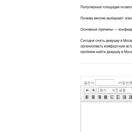
Популярные площадки позвол
Почему многие выбирают эско
Основные причины — конфиде
Сегодня снять девушку в Мос
организовать комфортную вст
проблем найти девушку в Моск
글쓴이
비밀번
»
편
집
도
구
모
음
건
너
뛰