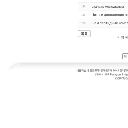
скачать мелодрамы
140
Читы и дополнения на
139
ГР и пептидные комп
138
목록
첫 