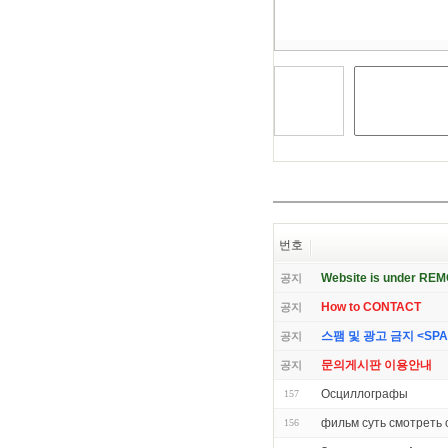
기
번호
Website is under RE
공지
How to CONTACT
공지
스팸 및 광고 금지 <SPAM 
공지
문의게시판 이용안내
공지
Осциллографы
157
фильм суть смотреть
156