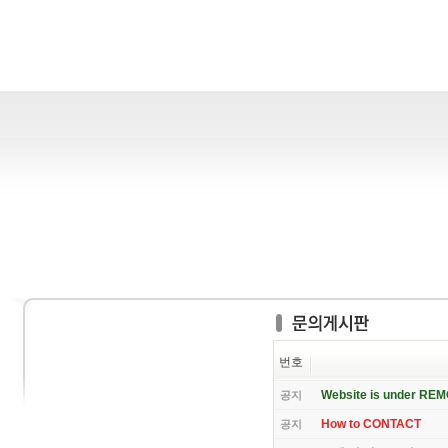
번호
Website is under RE
공지
How to CONTACT
공지