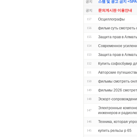
스팸 및 광고 금지 <SPAM 
공지
문의게시판 이용안내
공지
Осциллографы
157
фильм суть смотреть
156
Защита прав в Алмат
155
Современное усилени
154
Защита прав в Алмат
153
Купить софосбувир дл
152
Авторские путешестви
151
фильмы смотреть онл
150
фильмы 2026 смотрет
149
Эскорт-сопровождени
148
Электронные компоне
147
инженеров и радиол
Техника, которая упр
146
купить рельсы р 65
145