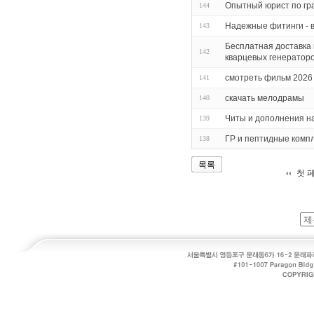
Опытный юрист по гр
144
Надежные фитинги - 
143
Бесплатная доставка 
142
кварцевых генераторо
смотреть фильм 2026
141
скачать мелодрамы
140
Читы и дополнения на
139
ГР и пептидные комп
138
목록
첫 