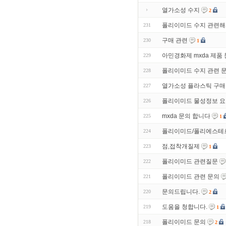
열가소성 수지
2
폴리이미드 수지 관련해
231
구매 관련
230
1
아민경화제 mxda 제품
229
폴리이미드 수지 관련 
228
열가소성 플라스틱 구매
227
폴리이미드 물성정보 
226
mxda 문의 합니다
225
1
폴리이미드/폴리에스테르
224
점,접착개질제
223
1
폴리이미드 관련질문
222
폴리이미드 관련 문의
221
문의드립니다.
220
2
도움을 청합니다.
219
1
폴리이미드 문의
218
2