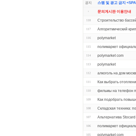
스팸 및 광고 금지 <SPAM 
공지
문의게시판 이용안내
Строительство бассей
118
Алгоритмический кри
117
polymarket
116
полимаркет официал
115
polymarket com
114
polymarket
113
алкоголь на дом моск
112
Как выбрать отоплен
111
фильмы на телефон m
110
Как подобрать повыш
109
Складская техника: п
108
Альтернатива Stocard
107
полимаркет официал
106
polymarket com
105