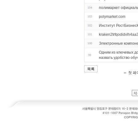
полимаркет официал
104
polymarket com
103
Институт РостБизнес
102
kraken2trfqodidvlh4aa
101
Электронные компон
100
Одним из ключевых до
99
назвать удобство обу
목록
첫 페