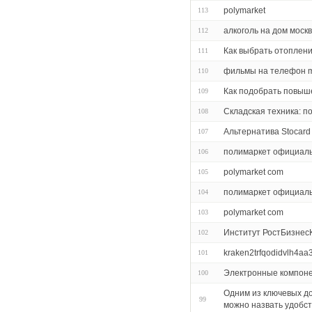
polymarket
113
алкоголь на дом моск
112
Как выбрать отоплен
111
фильмы на телефон m
110
Как подобрать повыш
109
Складская техника: п
108
Альтернатива Stocard
107
полимаркет официал
106
polymarket com
105
полимаркет официал
104
polymarket com
103
Институт РостБизнес
102
kraken2trfqodidvlh4aa
101
Электронные компон
100
Одним из ключевых до
99
можно назвать удобс