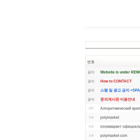
번호
Website is under RE
공지
How to CONTACT
공지
스팸 및 광고 금지 <SPAM 
공지
문의게시판 이용안내
공지
Алгоритмический кри
117
polymarket
116
полимаркет официал
115
polymarket com
114