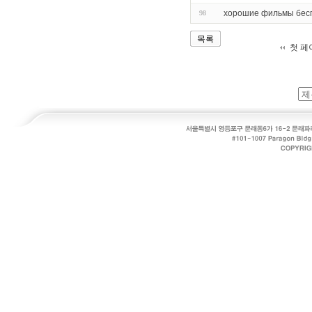
хорошие фильмы бес
98
목록
첫 페