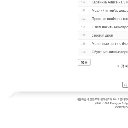
Картинка Алисе на 3 
164
Модний інтер'єр декор
163
Простые шаблоны сн
162
С чем носить бежеву
161
csgorun дроп
160
Молочные ногти с бле
159
Обучение компьютерн
158
목록
첫 