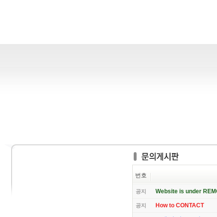
번호
Website is under RE
공지
How to CONTACT
공지