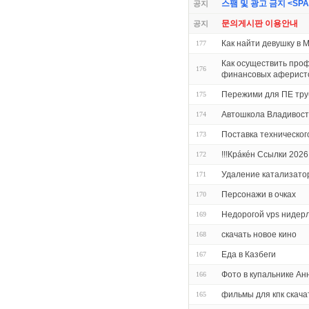
스팸 및 광고 금지 <SPAM 
공지
문의게시판 이용안내
공지
Как найти девушку в 
177
Как осуществить про
176
финансовых аферисто
Пережими для ПЕ труб
175
Автошкола Владивост
174
Поставка техническог
173
!!!Крáкéн Ссылки 2026
172
Удаление катализато
171
Персонажи в очках
170
Недорогой vps нидер
169
скачать новое кино
168
Еда в Казбеги
167
Фото в купальнике А
166
фильмы для кпк скача
165