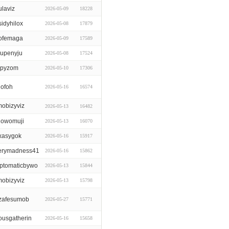
ulaviz
2026-05-09
18228
idyhilox
2026-05-08
17879
lofemaga
2026-05-09
17589
gupenyju
2026-05-08
17524
jipyzom
2026-05-10
17306
hofoh
2026-05-16
16574
mobizyviz
2026-05-13
16482
jowomuji
2026-05-13
16070
xasygok
2026-05-16
15917
erymadness41
2026-05-16
15862
ptomaticbywo
2026-05-13
15844
mobizyviz
2026-05-13
15798
zafesumob
2026-05-27
15771
ousgatherin
2026-05-16
15658