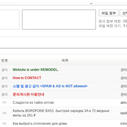
파일 첨부
선
문서 첨부 제한 : 0By
파일 제한 크기 : 5.0
번호
제목
Website is under REMODEL.
관
공지
How to CONTACT
관
공지
스팸 및 광고 금지 <SPAM & AD is NOT allowed>
관
공지
문의게시판 이용안내
관
공지
Сладости из тайги оптом
abr
197
Кабель BOROFONE BX51: быстрая зарядка 3A и 72 медные
epe
196
жилы за 261 ₽
Как выбрать отопление для дома
icin
195