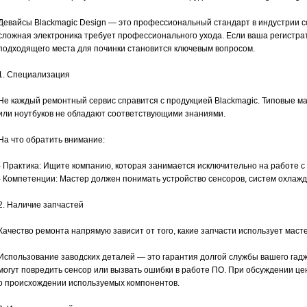
Девайсы Blackmagic Design — это профессиональный стандарт в индустрии с
сложная электроника требует профессионального ухода. Если ваша регистра
подходящего места для починки становится ключевым вопросом.
1. Специализация
Не каждый ремонтный сервис справится с продукцией Blackmagic. Типовые м
или ноутбуков не обладают соответствующими знаниями.
На что обратить внимание:
- Практика: Ищите компанию, которая занимается исключительно на работе с
- Компетенции: Мастер должен понимать устройство сенсоров, систем охлажд
2. Наличие запчастей
Качество ремонта напрямую зависит от того, какие запчасти использует масте
Использование заводских деталей — это гарантия долгой службы вашего гадж
могут повредить сенсор или вызвать ошибки в работе ПО. При обсуждении ц
о происхождении используемых компонентов.