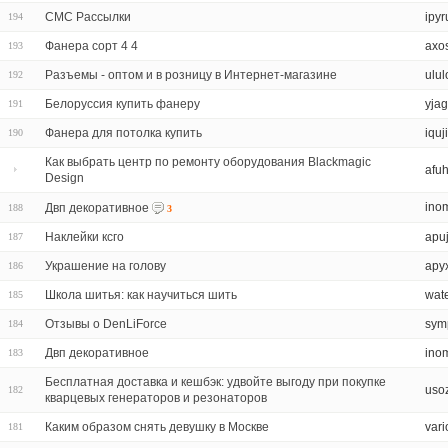
СМС Рассылки
ipyr
194
Фанера сорт 4 4
axos
193
Разъемы - оптом и в розницу в Интернет-магазине
ulu
192
Белоруссия купить фанеру
yja
191
Фанера для потолка купить
iqu
190
Как выбрать центр по ремонту оборудования Blackmagic
afu
Design
ino
Двп декоративное
188
3
Наклейки ксго
apu
187
Украшение на голову
apy
186
Школа шитья: как научиться шить
wat
185
Отзывы о DenLiForce
sym
184
Двп декоративное
ino
183
Бесплатная доставка и кешбэк: удвойте выгоду при покупке
uso
182
кварцевых генераторов и резонаторов
Каким образом снять девушку в Москве
vari
181