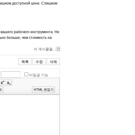
лишком доступной цене. Слишком
 вашего рабочего инструмента. Не
ьно больше, чем стоимость на
이 게시물을...
목록
수정
삭제
비밀글 기능
트
HTML 편집기