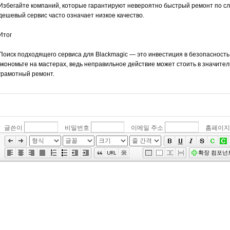
Избегайте компаний, которые гарантируют невероятно быстрый ремонт по с
дешевый сервис часто означает низкое качество.
Итог
Поиск подходящего сервиса для Blackmagic — это инвестиция в безопасность
экономьте на мастерах, ведь неправильное действие может стоить в значител
грамотный ремонт.
글쓴이
비밀번호
이메일 주소
홈페이지
»
편
확장 컴포넌
집
도
구
모
음
건
너
뛰
기