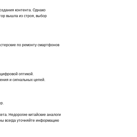
оздания контента. Однако
тор вышла из строя, выбор
астерские по ремонту смартфонов
 цифровой оптикой.
ения и сигнальных цепей.
р.
ета. Недорогие китайские аналоги
ены всегда уточняйте информацию