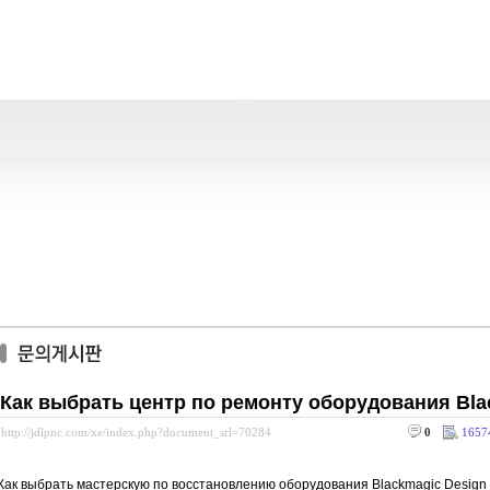
Как выбрать центр по ремонту оборудования Bla
http://jdlpnc.com/xe/index.php?document_srl=70284
0
1657
Как выбрать мастерскую по восстановлению оборудования Blackmagic Design