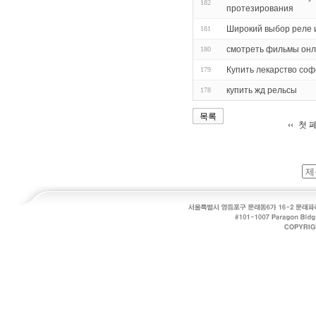
182
протезирования
Широкий выбор реле 
181
смотреть фильмы онл
180
Купить лекарство соф
179
купить жд рельсы
178
목록
첫 