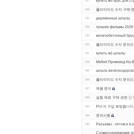
купить жб брус для с
197
폴리이미드 수지 구매 
196
деревянные шпалы
195
лучшие фильмы 2026 
194
железобетонный брус
193
폴리이미드 수지 문의드
192
купить жб шпалы
191
Melbet Промокод На 
190
шпала железнодорож
189
폴리이미드 수지 문의드
188
제품 문의
187
실험 재료 구매 관련
186
PI수지 구입 희망합니다
185
문의사항
184
Разъемы - оптом и в 
183
Стоматологические ус