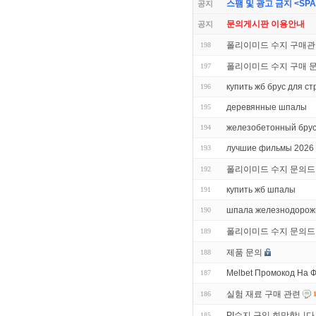
스팸 및 광고 금지 <SPAM 
공지
문의게시판 이용안내
공지
폴리이미드 수지 구매관
198
폴리이미드 수지 구매 
197
купить жб брус для с
196
деревянные шпалы
195
железобетонный брус
194
лучшие фильмы 2026 
193
폴리이미드 수지 문의드
192
купить жб шпалы
191
шпала железнодорож
190
폴리이미드 수지 문의드
189
제품 문의
188
Melbet Промокод На 
187
실험 재료 구매 관련
186
PI수지 구입 희망합니다
185