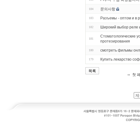
문의사항
184
Разъемы - оптом и в 
183
Широкий выбор реле 
182
Стоматологические ус
181
протезирования
смотреть фильмы онл
180
Купить лекарство соф
179
목록
첫 