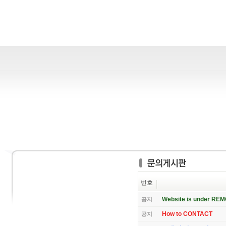
번호
Website is under RE
공지
How to CONTACT
공지