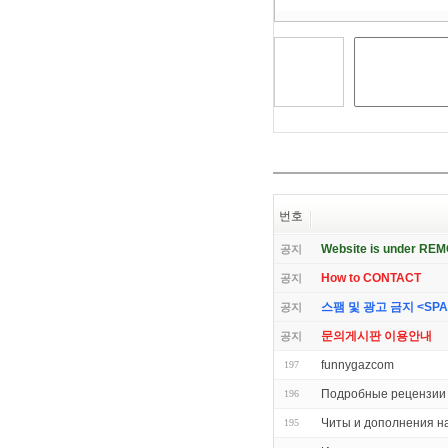
번호
Website is under RE
공지
How to CONTACT
공지
스팸 및 광고 금지 <SPAM 
공지
문의게시판 이용안내
공지
funnygazcom
197
Подробные рецензии 
196
Читы и дополнения на
195