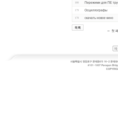
Пережими для ПЕ труб
180
Осциллографы
179
скачать новое кино
178
목록
첫 