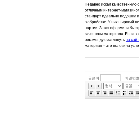
Недавно искал качественную ф
отличным интернет-магазином
стандарт идеально подошел по
в обработке. У них широкий 
партии. Заказ оформили быстр
качеством материала. Если в
рекомендую заглянуть
на сайт
материал – это половина успе
글쓴이
비밀번
»
편
집
도
구
모
음
건
너
뛰
기