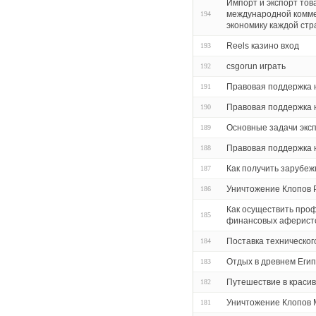
Импорт и экспорт тов
международной комме
194
экономику каждой ст
Reels казино вход
193
csgorun играть
192
Правовая поддержка 
191
Правовая поддержка 
190
Основные задачи экс
189
Правовая поддержка 
188
Как получить зарубеж
187
Уничтожение Клопов 
186
Как осуществить про
185
финансовых аферисто
Поставка техническог
184
Отдых в древнем Еги
183
Путешествие в красив
182
Уничтожение Клопов 
181