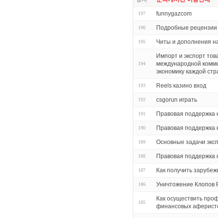
funnygazcom
197
Подробные рецензии 
196
Читы и дополнения на
195
Импорт и экспорт тов
международной комме
194
экономику каждой ст
Reels казино вход
193
csgorun играть
192
Правовая поддержка 
191
Правовая поддержка 
190
Основные задачи экс
189
Правовая поддержка 
188
Как получить зарубеж
187
Уничтожение Клопов 
186
Как осуществить про
185
финансовых аферисто