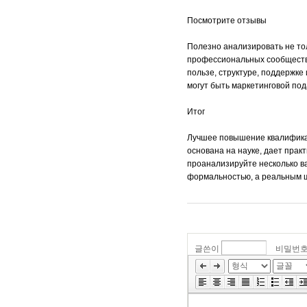
Посмотрите отзывы
Полезно анализировать не то
профессиональных сообщества
пользе, структуре, поддержк
могут быть маркетинговой по
Итог
Лучшее повышение квалификац
основана на науке, дает прак
проанализируйте несколько ва
формальностью, а реальным ш
글쓴이
비밀번
»
편
집
도
구