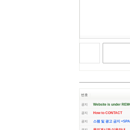
모
음
건
너
뛰
기
번호
Website is under RE
공지
How to CONTACT
공지
스팸 및 광고 금지 <SPAM 
공지
문의게시판 이용안내
공지