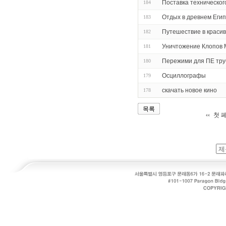
Поставка техническог
184
Отдых в древнем Еги
183
Путешествие в красив
182
Уничтожение Клопов 
181
Пережими для ПЕ труб
180
Осциллографы
179
скачать новое кино
178
목록
첫 