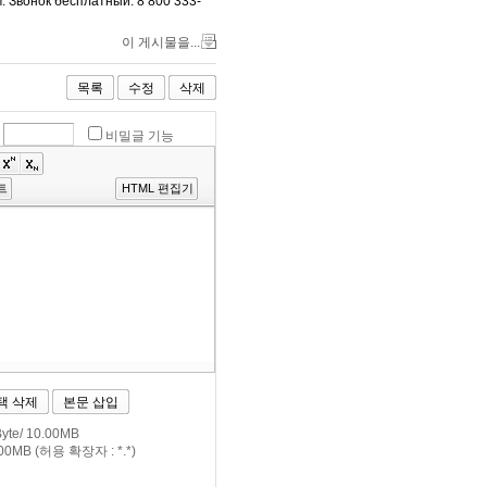
. Звонок бесплатный: 8 800 333-
이 게시물을...
목록
수정
삭제
비밀글 기능
트
HTML 편집기
택 삭제
본문 삽입
te/ 10.00MB
0MB (허용 확장자 : *.*)