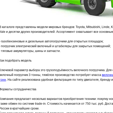
В каталоге представлены модели мировых брендов: Toyota, Mitsubishi, Linde, K
Yale и десятки других производителей. Ассортимент охватывает все основные
• газобензиновые и дизельные автопогрузчики для открытых площадок;
• погрузчик электрический вилочный и штабелеры для закрытых помещений;
• тяговые аккумуляторы, шины и запчасти.
Как подобрать модель
Ключевой параметр выбора это грузоподъёмность вилочного погрузчика. Для
вилочный погрузчик 3 тонны, тяжёлое производство потребует класса
вилочн
тонн
. На сайте реализована удобная фильтрация по типу двигателя, бренду 
Форматы сотрудничества
Компания предлагает несколько вариантов приобретения техники: покупку новы
также обмен по системе trade-in. Стоимость начинается от 750 тыс. руб. Дост
России в кратчайшие сроки.