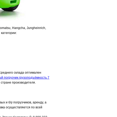
omatsu, Hangcha, Jungheinrich,
 категории:
 среднего склада оптимален
ый погрузчик грузоподъёмность 7
и стране производителя.
х и б/у погрузчиков, аренду, а
авка осуществляется по всей