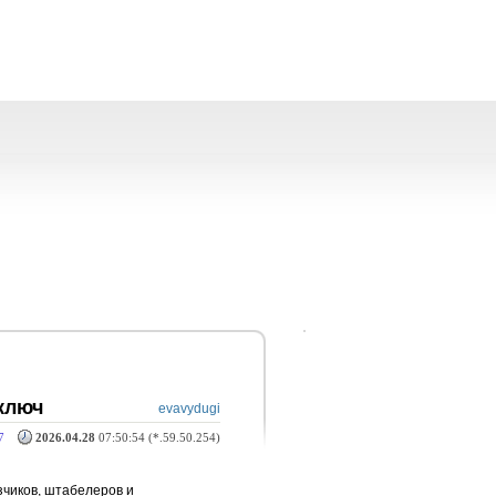
 ключ
evavydugi
7
2026.04.28
07:50:54 (*.59.50.254)
зчиков, штабелеров и