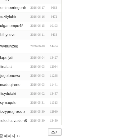
omineeringentr
2026-06-17
9663
huzityluhir
2026-06-16
9472
vulgartempo45
2026-06-15
10103
ubibycuve
2026-06-11
9433
owynulyzeg
2026-06-10
14434
lapefydi
2026-06-04
13427
tinalaci
2026-06-03
12094
ejugolenowa
2026-06-03
11298
ymaduqireno
2026-06-03
11441
ficydutaki
2026-06-02
13457
ysymaqulo
2026-05-31
11313
izzyprogressio
2026-05-30
12980
melodicevasion8
2026-05-30
13450
쓰기
끝 페이지