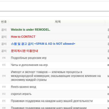
번호
제목
Website is under REMODEL.
공지
How to CONTACT
공지
스팸 및 광고 금지 <SPAM & AD is NOT allowed>
공지
문의게시판 이용안내
공지
Подробные рецензии игр
196
Читы и дополнения на игр
e
195
Импорт и экспорт товаров — ключевые процессы в
международной коммерции, оказывающие огромное влияние на
194
экономику каждой страны
Reels казино вход
u
193
csgorun играть
192
Правовая поддержка на каждом шагу вашей деятельности
i
191
Правовая поддержка на каждом шагу вашей компании
190