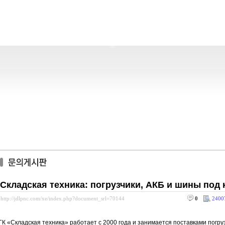
Складская техника: погрузчики, АКБ и шины под
http://jdlpnc.com/xe/index.php?document_srl=70144
0
2400
ГК «Складская техника» работает с 2000 года и занимается поставками погру