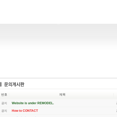
번호
제목
Website is under REMODEL.
공지
How to CONTACT
공지