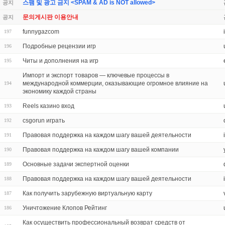
스팸 및 광고 금지 <SPAM & AD is NOT allowed>
공지
문의게시판 이용안내
공지
funnygazcom
197
Подробные рецензии игр
196
Читы и дополнения на игр
195
Импорт и экспорт товаров — ключевые процессы в
международной коммерции, оказывающие огромное влияние на
194
экономику каждой страны
Reels казино вход
193
csgorun играть
192
Правовая поддержка на каждом шагу вашей деятельности
191
Правовая поддержка на каждом шагу вашей компании
190
Основные задачи экспертной оценки
189
Правовая поддержка на каждом шагу вашей деятельности
188
Как получить зарубежную виртуальную карту
187
Уничтожение Клопов Рейтинг
186
Как осуществить профессиональный возврат средств от