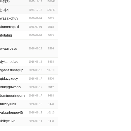
관리자
2025-12-17
170248
관리자
2025-12-17
170549
iwazakohuv
2026-07-04
7085
ufamerequxi
2026-07-01
6918
efotahig
2026-07-01
6825
uwagilozyq
2026-06-26
9584
ujykaricelac
2026-06-19
9838
ogedasudaqup
2026-06-18
10710
iqidazyzucy
2026-06-17
9506
yrubyguwono
2026-06-17
8912
domineeringentr
2026-06-17
9668
ihuzityluhir
2026-06-16
9478
vulgartempo45
2026-06-15
10110
ubibycuve
2026-06-11
9438