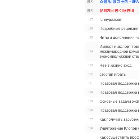
스팸 및 광고 금지 <SPAM 
공지
문의게시판 이용안내
공지
funnygazcom
197
Подробные рецензии 
196
Читы и дополнения на
195
Импорт и экспорт тов
международной комме
194
экономику каждой ст
Reels казино вход
193
csgorun играть
192
Правовая поддержка 
191
Правовая поддержка 
190
Основные задачи экс
189
Правовая поддержка 
188
Как получить зарубеж
187
Уничтожение Клопов 
186
Как осуществить про