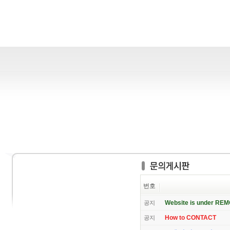
번호
Website is under RE
공지
How to CONTACT
공지