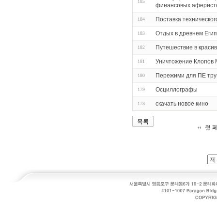
185
финансовых аферисто
Поставка техническог
184
Отдых в древнем Еги
183
Путешествие в красив
182
Уничтожение Клопов 
181
Пережими для ПЕ труб
180
Осциллографы
179
скачать новое кино
178
목록
첫 