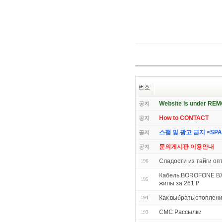
번호
Website is under RE
공지
How to CONTACT
공지
스팸 및 광고 금지 <SPAM 
공지
문의게시판 이용안내
공지
Сладости из тайги оп
196
Кабель BOROFONE BX5
195
жилы за 261 ₽
Как выбрать отоплен
194
СМС Рассылки
193