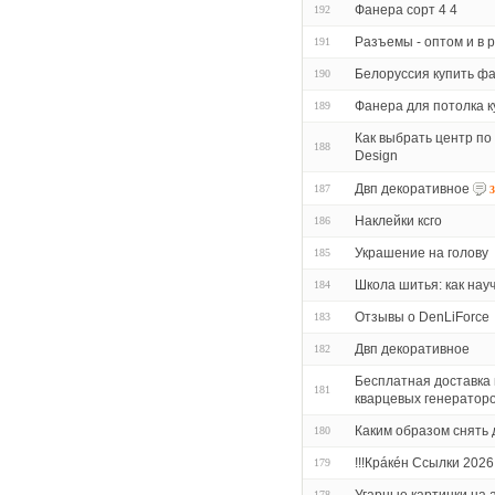
Фанера сорт 4 4
192
Разъемы - оптом и в 
191
Белоруссия купить ф
190
Фанера для потолка к
189
Как выбрать центр по
188
Design
Двп декоративное
187
3
Наклейки ксго
186
Украшение на голову
185
Школа шитья: как нау
184
Отзывы о DenLiForce
183
Двп декоративное
182
Бесплатная доставка 
181
кварцевых генераторо
Каким образом снять 
180
!!!Крáкéн Ссылки 2026
179
178