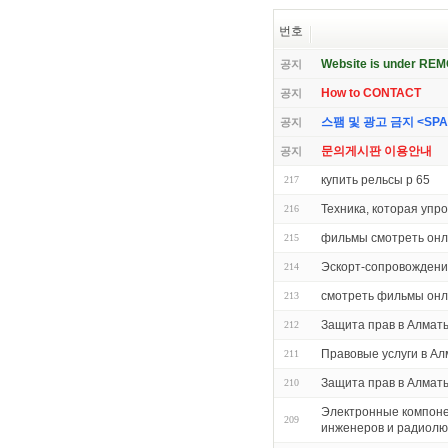
번호
Website is under RE
공지
How to CONTACT
공지
스팸 및 광고 금지 <SPAM 
공지
문의게시판 이용안내
공지
купить рельсы р 65
217
Техника, которая упр
216
фильмы смотреть онл
215
Эскорт-сопровождени
214
смотреть фильмы онл
213
Защита прав в Алмат
212
Правовые услуги в Ал
211
Защита прав в Алмат
210
Электронные компоне
209
инженеров и радиол