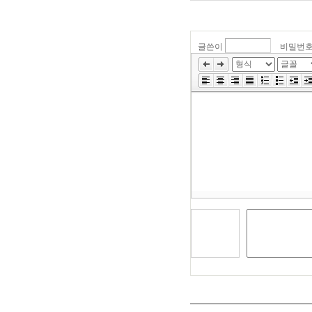
글쓴이
비밀번
»
편
집
도
구
모
음
건
너
뛰
기