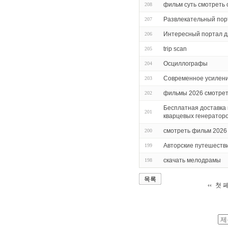
фильм суть смотреть
208
Развлекательный порт
207
Интересный портал дл
206
trip scan
205
Осциллографы
204
Современное усилени
203
фильмы 2026 смотрет
202
Бесплатная доставка 
201
кварцевых генераторо
смотреть фильм 2026
200
Авторские путешестви
199
скачать мелодрамы
198
목록
첫 