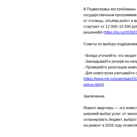
В Подмосковье востребованы 
государственным программам. 
от столицы, объёма работ и 
стартуют от 12 000–15 000 ру
решений[4 (
https://ria.ru/202
Советы по выбору подрядчик
- Всегда уточняйте, что входи
- Закладывайте резерв на не
- Проверяйте репутацию комп
- Для новостроек учитывайте
(
https://www.mk.ru/realestate/2
sebya.html)
].
Заключение
Ремонт квартиры — это инвест
широкий выбор услуг: от эко
спланировать бюджет, выбрат
на ремонт в 2026 году позвол