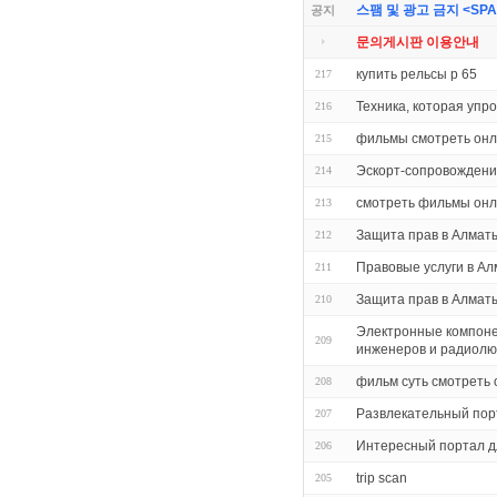
스팸 및 광고 금지 <SPAM 
공지
문의게시판 이용안내
купить рельсы р 65
217
Техника, которая упр
216
фильмы смотреть онл
215
Эскорт-сопровождени
214
смотреть фильмы онл
213
Защита прав в Алмат
212
Правовые услуги в Ал
211
Защита прав в Алмат
210
Электронные компоне
209
инженеров и радиол
фильм суть смотреть
208
Развлекательный порт
207
Интересный портал дл
206
trip scan
205