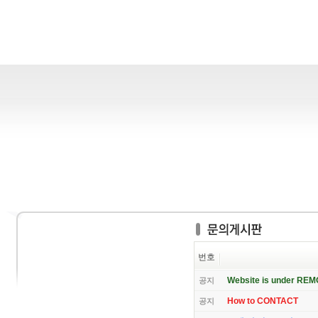
번호
Website is under RE
공지
How to CONTACT
공지