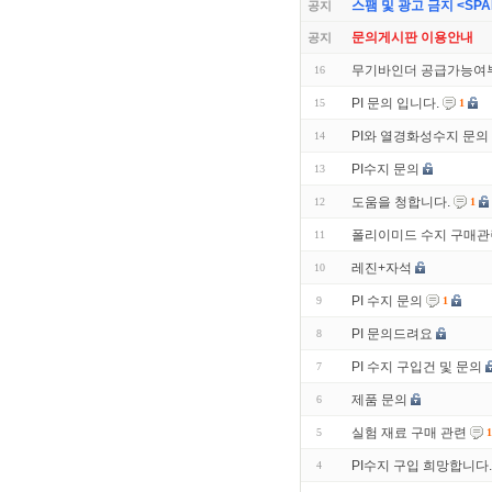
스팸 및 광고 금지 <SPAM 
공지
문의게시판 이용안내
공지
무기바인더 공급가능여
16
PI 문의 입니다.
15
1
PI와 열경화성수지 문의
14
PI수지 문의
13
도움을 청합니다.
12
1
폴리이미드 수지 구매관
11
레진+자석
10
PI 수지 문의
9
1
PI 문의드려요
8
PI 수지 구입건 및 문의
7
제품 문의
6
실험 재료 구매 관련
5
1
PI수지 구입 희망합니다.
4