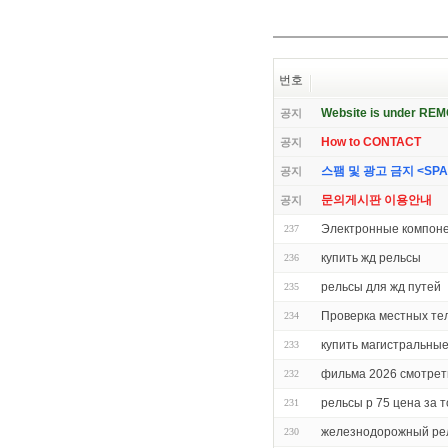
번호
Website is under RE
공지
How to CONTACT
공지
스팸 및 광고 금지 <SPAM 
공지
문의게시판 이용안내
공지
Электронные компон
237
купить жд рельсы
236
рельсы для жд путей
235
Проверка местных т
234
купить магистральны
233
фильма 2026 смотрет
232
рельсы р 75 цена за 
231
железнодорожный ре
230