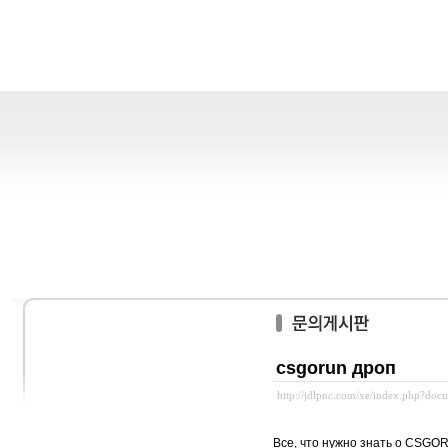
csgorun дроп
http://jdlpnc.com/xe/index.php?do
Все, что нужно знать о CSGO