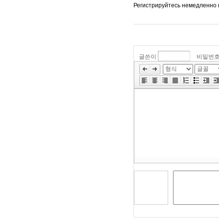
Регистрируйтесь немедленно и
글쓴이
비밀번
»
편
집
도
구
모
음
건
너
뛰
기