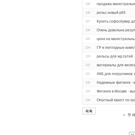
продажа магистральн
229
рельс новый р65
228
Купить софосбувир дл
227
Очень довольна резу
226
цена на магистральн
225
ГР и пептидные комп
224
рельсы для жд путей
223
материалы для желе
222
АКБ для погрузчиков:
221
Надежные фитинги - 
220
Фитинги в Москве - в
219
Опытный юрист по гр
218
목록
첫 