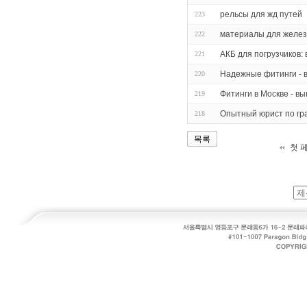
рельсы для жд путей
223
материалы для желе
222
АКБ для погрузчиков:
221
Надежные фитинги - 
220
Фитинги в Москве - в
219
Опытный юрист по гр
218
목록
첫 