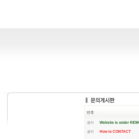
번호
Website is under RE
공지
How to CONTACT
공지