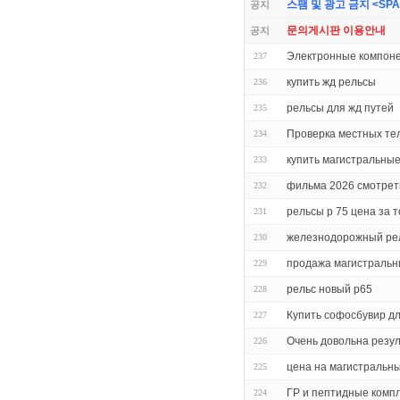
스팸 및 광고 금지 <SPAM 
공지
문의게시판 이용안내
공지
Электронные компон
237
купить жд рельсы
236
рельсы для жд путей
235
Проверка местных т
234
купить магистральны
233
фильма 2026 смотрет
232
рельсы р 75 цена за 
231
железнодорожный ре
230
продажа магистральн
229
рельс новый р65
228
Купить софосбувир дл
227
Очень довольна резу
226
цена на магистральн
225
ГР и пептидные комп
224