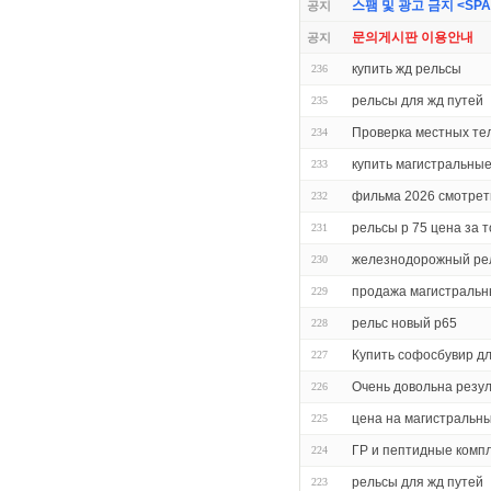
스팸 및 광고 금지 <SPAM 
공지
문의게시판 이용안내
공지
купить жд рельсы
236
рельсы для жд путей
235
Проверка местных т
234
купить магистральны
233
фильма 2026 смотрет
232
рельсы р 75 цена за 
231
железнодорожный ре
230
продажа магистральн
229
рельс новый р65
228
Купить софосбувир дл
227
Очень довольна резу
226
цена на магистральн
225
ГР и пептидные комп
224
рельсы для жд путей
223