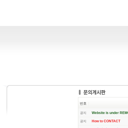
번호
Website is under RE
공지
How to CONTACT
공지