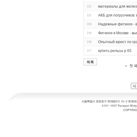
материалы для желе
222
АКБ для погрузчиков:
221
Надежные фитинги - 
220
Фитинги в Москве - в
219
Опытный юрист по гр
218
купить рельсы р 65
217
목록
첫 