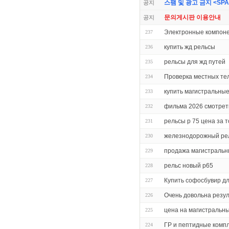
스팸 및 광고 금지 <SPAM 
공지
문의게시판 이용안내
공지
Электронные компон
237
купить жд рельсы
236
рельсы для жд путей
235
Проверка местных т
234
купить магистральны
233
фильма 2026 смотрет
232
рельсы р 75 цена за 
231
железнодорожный ре
230
продажа магистральн
229
рельс новый р65
228
Купить софосбувир дл
227
Очень довольна резу
226
цена на магистральн
225
ГР и пептидные комп
224