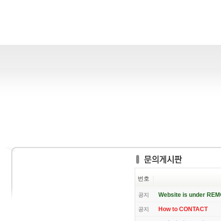
번호
Website is under RE
공지
How to CONTACT
공지