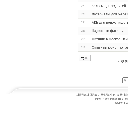
рельсы для жд путей
223
материалы для желе
222
АКБ для погрузчиков:
221
Надежные фитинги - 
220
Фитинги в Москве - в
219
Опытный юрист по гр
218
목록
첫 