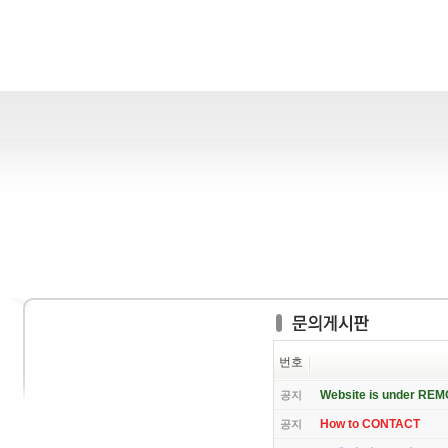
번호
Website is under RE
공지
How to CONTACT
공지