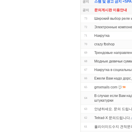
스팸 및 광고 금지 <SPAM 
공지
문의게시판 이용안내
공지
Широкий выбор реле 
73
Электронные компон
72
Накрутка
71
crazy fbshop
70
Трендовые направлен
69
Модные девичьи сумк
68
Накрутка в социальны
67
Ежели Вам надо дорс
66
gmxmails com
65
90
В случае если Вам на
64
штукатурки
안녕하세요. 문의 드립
63
Tetrad-X 문의드립니다.
62
폴리이미드수지 견적문
61