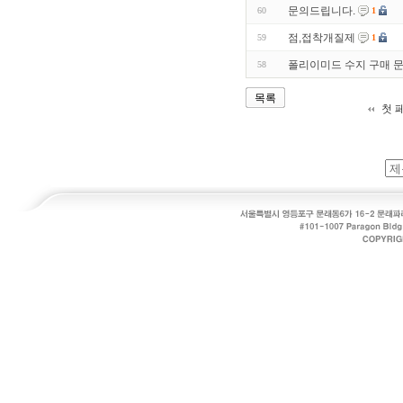
문의드립니다.
60
1
점,접착개질제
59
1
폴리이미드 수지 구매 
58
목록
첫 