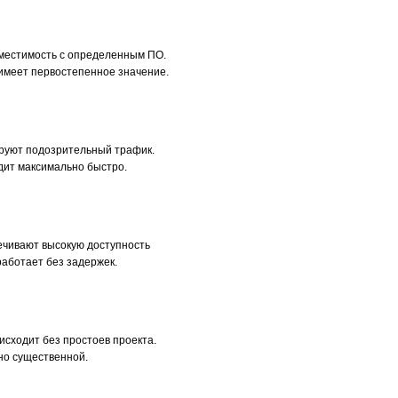
вместимость с определенным ПО.
имеет первостепенное значение.
руют подозрительный трафик.
дит максимально быстро.
ечивают высокую доступность
работает без задержек.
сходит без простоев проекта.
но существенной.