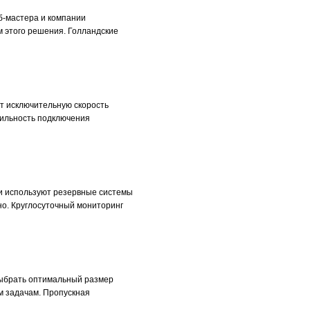
б-мастера и компании
 этого решения. Голландские
т исключительную скорость
бильность подключения
ни используют резервные системы
о. Круглосуточный мониторинг
выбрать оптимальный размер
м задачам. Пропускная