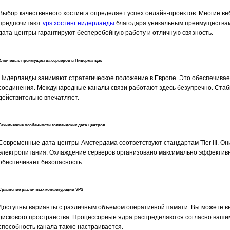
Выбор качественного хостинга определяет успех онлайн-проектов. Многие ве
предпочитают
vps хостинг нидерланды
благодаря уникальным преимуществам
дата-центры гарантируют бесперебойную работу и отличную связность.
Ключевые преимущества серверов в Нидерландах
Нидерланды занимают стратегическое положение в Европе. Это обеспечивае
соединения. Международные каналы связи работают здесь безупречно. Ста
действительно впечатляет.
Технические особенности голландских дата-центров
Современные дата-центры Амстердама соответствуют стандартам Tier III. О
электропитания. Охлаждение серверов организовано максимально эффективн
обеспечивает безопасность.
Сравнение различных конфигураций VPS
Доступны варианты с различным объемом оперативной памяти. Вы можете 
дискового пространства. Процессорные ядра распределяются согласно ваши
способность канала также настраивается.