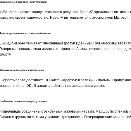
Современные технологии виртуализации
KVM обеспечивает полную изоляцию ресурсов. OpenVZ предлагает оптималь
известно своей надежностью. Hyper-V интегрируется с экосистемой Microsoft.
Производительность и отказоустойчивость
SSD-диски обеспечивают мгновенный доступ к данным. RAID-массивы гарант
Резервные каналы связи исключают простои. Автоматическое перераспредел
работу.
Сетевые возможности и подключение
Скорость порта достигает 10 Гбит/с. Задержки в сети минимальны. Пропускн
неограниченна. DDoS-защита работает на аппаратном уровне.
Глобальная связность и маршрутизация
Нидерланды соединены с основными мировыми хабами. Маршруты оптимизир
Пиринг с крупными сетями улучшает доступность. Резервирование каналов о