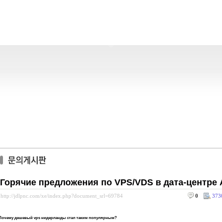
Горячие предложения по VPS/VDS в дата-центре
http://jdlpnc.com/xe/index.php?document_srl=69784
0
373
Почему дешевый vps нидерланды стал таким популярным?