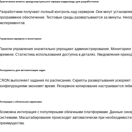
Практические аспекты аренда виртуального сервера нидерланды для разработчиков
Разработчики получают полный контроль над сервером. Они могут устанавл
программное обеспечение. Тестовые среды развертываются за минуты. Нео
экспериментов.
Управление сервером и мониторинг
Панели управления значительно упрощают администрирование. Мониторинг 
времени. Статистика использования доступна в деталях. Уведомления приход
Инструменты для автоматизации задач
CRON выполняет задания по расписанию. Скрипты развертывания ускоряют
конфигурациями экономят время. Резервное копирование настраивается гибк
Интеграция с облачными сервисами
Возможна интеграция с популярными облачными платформами. Данные син
системами. Масштабирование происходит автоматически при необходимост
преимущества.