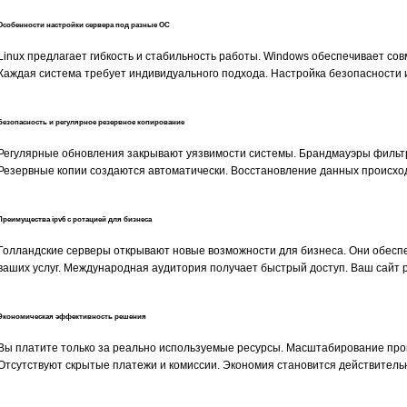
Особенности настройки сервера под разные ОС
Linux предлагает гибкость и стабильность работы. Windows обеспечивает со
Каждая система требует индивидуального подхода. Настройка безопасности 
Безопасность и регулярное резервное копирование
Регулярные обновления закрывают уязвимости системы. Брандмауэры фильт
Резервные копии создаются автоматически. Восстановление данных происхо
Преимущества ipv6 с ротацией для бизнеса
Голландские серверы открывают новые возможности для бизнеса. Они обесп
ваших услуг. Международная аудитория получает быстрый доступ. Ваш сайт 
Экономическая эффективность решения
Вы платите только за реально используемые ресурсы. Масштабирование прои
Отсутствуют скрытые платежи и комиссии. Экономия становится действитель