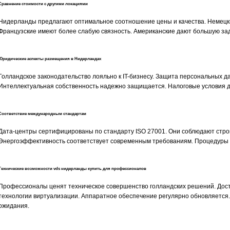
Сравнение стоимости с другими локациями
Нидерланды предлагают оптимальное соотношение цены и качества. Немецк
Французские имеют более слабую связность. Американские дают большую зад
Юридические аспекты размещения в Нидерландах
Голландское законодательство лояльно к IT-бизнесу. Защита персональных 
Интеллектуальная собственность надежно защищается. Налоговые условия д
Соответствие международным стандартам
Дата-центры сертифицированы по стандарту ISO 27001. Они соблюдают строг
Энергоэффективность соответствует современным требованиям. Процедуры
Технические возможности vds нидерланды купить для профессионалов
Профессионалы ценят техническое совершенство голландских решений. До
технологии виртуализации. Аппаратное обеспечение регулярно обновляется
ожидания.