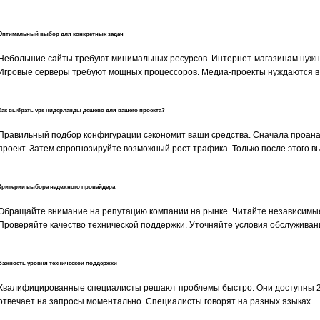
Оптимальный выбор для конкретных задач
Небольшие сайты требуют минимальных ресурсов. Интернет-магазинам нужн
Игровые серверы требуют мощных процессоров. Медиа-проекты нуждаются в 
Как выбрать vps нидерланды дешево для вашего проекта?
Правильный подбор конфигурации сэкономит ваши средства. Сначала проана
проект. Затем спрогнозируйте возможный рост трафика. Только после этого 
Критерии выбора надежного провайдера
Обращайте внимание на репутацию компании на рынке. Читайте независимы
Проверяйте качество технической поддержки. Уточняйте условия обслуживани
Важность уровня технической поддержки
Квалифицированные специалисты решают проблемы быстро. Они доступны 24
отвечает на запросы моментально. Специалисты говорят на разных языках.