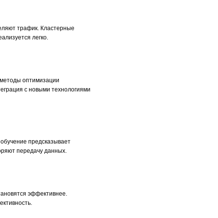
еляют трафик. Кластерные
ализуется легко.
 методы оптимизации
теграция с новыми технологиями
 обучение предсказывает
оряют передачу данных.
тановятся эффективнее.
ективность.