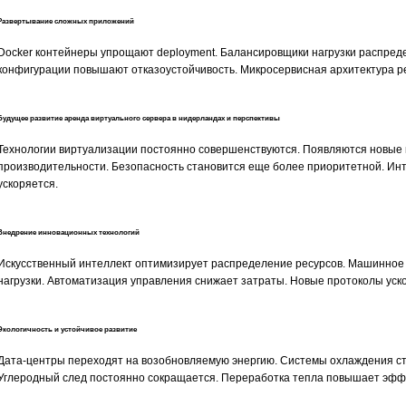
Развертывание сложных приложений
Docker контейнеры упрощают deployment. Балансировщики нагрузки распред
конфигурации повышают отказоустойчивость. Микросервисная архитектура ре
Будущее развитие аренда виртуального сервера в нидерландах и перспективы
Технологии виртуализации постоянно совершенствуются. Появляются новые
производительности. Безопасность становится еще более приоритетной. Ин
ускоряется.
Внедрение инновационных технологий
Искусственный интеллект оптимизирует распределение ресурсов. Машинное
нагрузки. Автоматизация управления снижает затраты. Новые протоколы уск
Экологичность и устойчивое развитие
Дата-центры переходят на возобновляемую энергию. Системы охлаждения с
Углеродный след постоянно сокращается. Переработка тепла повышает эфф