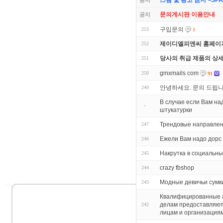
스팸 및 광고 금지 <SPAM 
공지
문의게시판 이용안내
공지
구입문의
253
1
제이디엘피엔씨 홈페이지
252
당사의 취급 제품의 상
251
gmxmails com
250
91
안녕하세요. 문의 드립
249
В случае если Вам н
штукатурки
Трендовые направлен
247
Ежели Вам надо дорс
246
Накрутка в социальны
245
crazy fbshop
244
Модные девичьи сумк
243
Квалифицированные а
делам предоставляют
242
лицам и организация