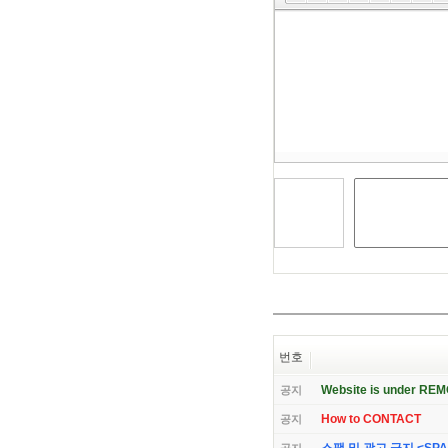
도
구
모
음
건
너
뛰
기
번호
Website is under RE
공지
How to CONTACT
공지