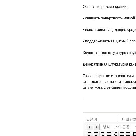
Основные рекомендации:
• очищать поверхность мягкой
• использовать щадящие средс
• поддерживать защитный сло
Качественная штукатурка слу
Декоративная штукатурка как 
Такое покрытие становится ч
становится частью дизайнерск
штукатурка LiveKamen подойд
글쓴이
비밀번
»
편
집