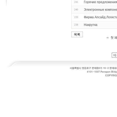
Горячие предложения
241
Электронные компон
240
Фирма Апсайд Логист
239
Накрутка
238
목록
첫 