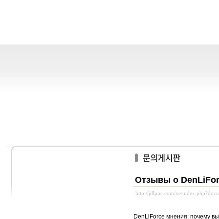
Отзывы о DenLiFo
http://jdlpnc.com/xe/index.php?do
DenLiForce мнения: почему в