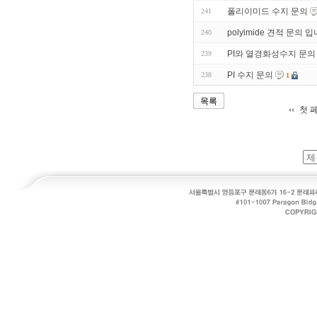
폴리이미드 수지 문의
241
polyimide 견적 문의 입
240
PI와 열경화성수지 문의
239
PI 수지 문의
238
1
목록
첫 