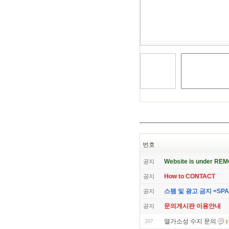
건
너
뛰
기
번호
Website is under RE
공지
How to CONTACT
공지
스팸 및 광고 금지 <SPAM 
공지
문의게시판 이용안내
공지
열가소성 수지 문의
257
1