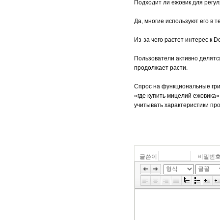
Подходит ли ежовик для регу
Да, многие используют его в 
Из-за чего растет интерес к D
Пользователи активно делятс
продолжает расти.
Спрос на функциональные гри
«где купить мицелий ежовика»
учитывать характеристики пр
글쓴이
비밀번
»
편
집
도
구
모
음