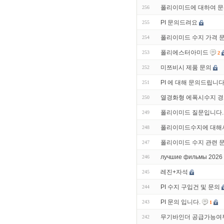
폴리이미드에 대하여 문
256
PI 문의드려요
255
폴리이미드 수지 가격 
254
폴리에스터아미드
253
2
미쯔비시 제품 문의
252
PI 에 대해 문의드립니다
251
열경화형 에폭시수지 경
250
폴리이미드 질문입니다.
249
폴리이미드수지에 대해서
248
폴리이미드 수지 관련 
247
лучшие фильмы 2026 
246
레진+자석
245
PI 수지 구입건 및 문의
244
PI 문의 입니다.
243
1
무기바인더 공급가능여
242