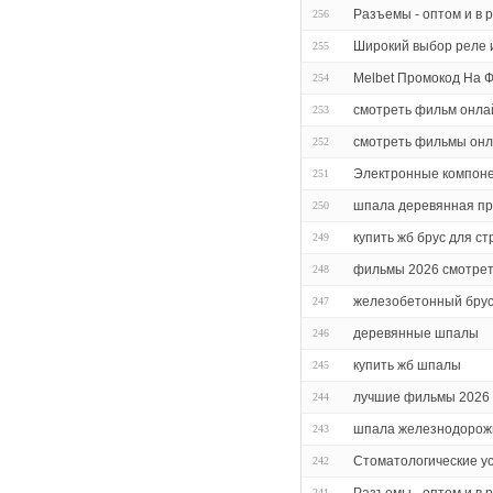
Разъемы - оптом и в 
256
Широкий выбор реле 
255
Melbet Промокод На 
254
смотреть фильм онла
253
смотреть фильмы он
252
Электронные компон
251
шпала деревянная про
250
купить жб брус для с
249
фильмы 2026 смотрет
248
железобетонный брус
247
деревянные шпалы
246
купить жб шпалы
245
лучшие фильмы 2026 
244
шпала железнодорож
243
Стоматологические ус
242
241