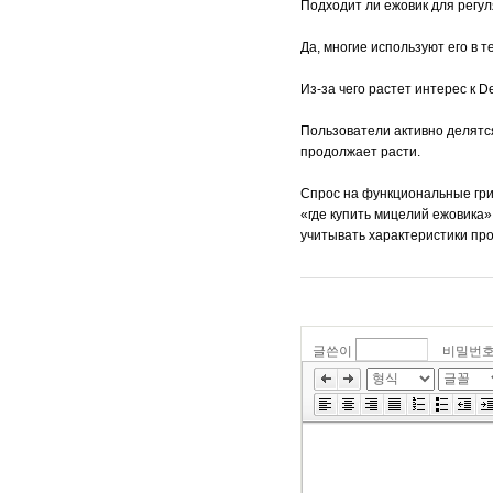
Подходит ли ежовик для регу
Да, многие используют его в 
Из-за чего растет интерес к D
Пользователи активно делятс
продолжает расти.
Спрос на функциональные гри
«где купить мицелий ежовика»
учитывать характеристики пр
글쓴이
비밀번
»
편
집
도
구
모
음