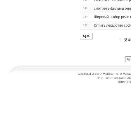
Разъемы - оптом и в 
смотреть фильмы онл
240
Широкий выбор реле 
239
Купить лекарство соф
238
목록
첫 