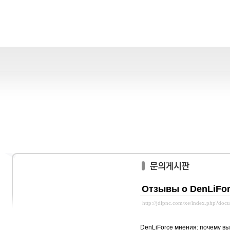
Отзывы о DenLiFo
http://jdlpnc.com/xe/index.php?do
DenLiForce мнения: почему в