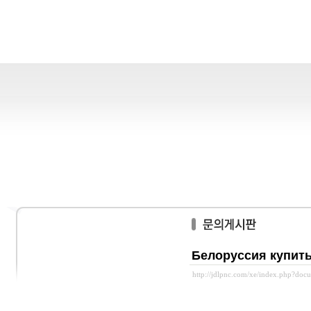
Белоруссия купит
http://jdlpnc.com/xe/index.php?do