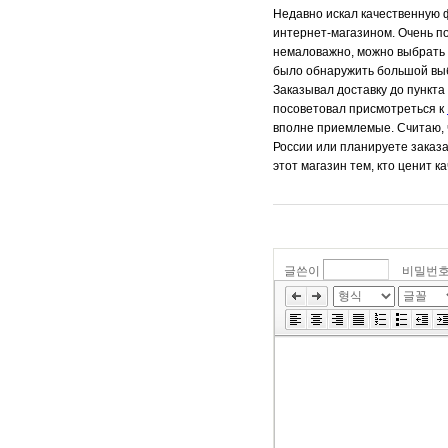
Недавно искал качественную 
интернет-магазином. Очень по
немаловажно, можно выбрать 
было обнаружить большой выб
Заказывал доставку до пункта
посоветовал присмотреться к
вполне приемлемые. Считаю, 
России или планируете заказа
этот магазин тем, кто ценит 
글쓴이
비밀번
»
편
집
도
구
모
음
건
너
뛰