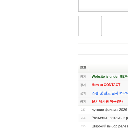
기
번호
Website is under RE
공지
How to CONTACT
공지
스팸 및 광고 금지 <SPAM 
공지
문의게시판 이용안내
공지
лучшие фильмы 2026 
257
Разъемы - оптом и в 
256
Широкий выбор реле 
255