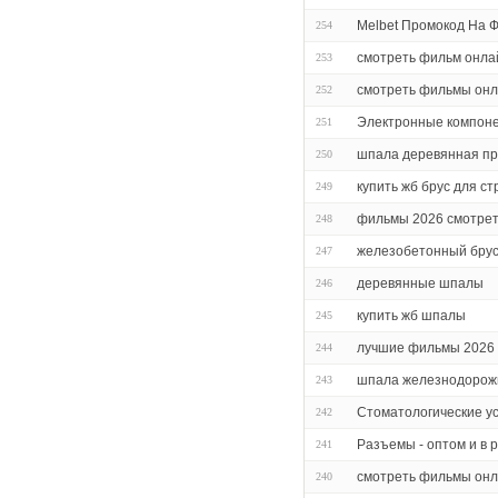
Melbet Промокод На 
254
смотреть фильм онла
253
смотреть фильмы он
252
Электронные компон
251
шпала деревянная про
250
купить жб брус для с
249
фильмы 2026 смотрет
248
железобетонный брус
247
деревянные шпалы
246
купить жб шпалы
245
лучшие фильмы 2026 
244
шпала железнодорож
243
Стоматологические ус
242
Разъемы - оптом и в 
241
смотреть фильмы онл
240