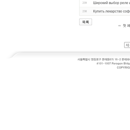
Широкий выбор реле 
239
Купить лекарство соф
238
목록
첫 