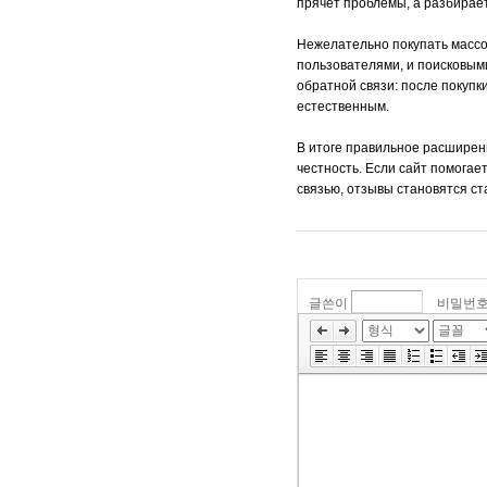
прячет проблемы, а разбирает
Нежелательно покупать массо
пользователями, и поисковым
обратной связи: после покупк
естественным.
В итоге правильное расширени
честность. Если сайт помогае
связью, отзывы становятся с
글쓴이
비밀번
»
편
집
도
구
모
음
건
너
뛰