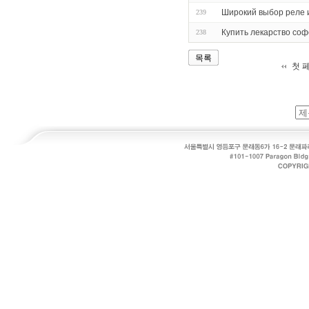
Широкий выбор реле 
239
Купить лекарство соф
238
목록
첫 