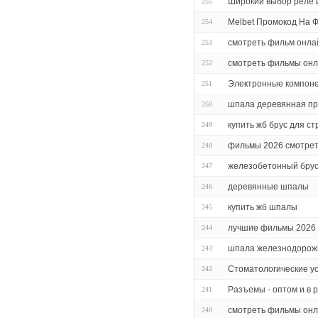
Широкий выбор реле 
255
Melbet Промокод На 
254
смотреть фильм онла
253
смотреть фильмы он
252
Электронные компон
251
шпала деревянная про
250
купить жб брус для с
249
фильмы 2026 смотрет
248
железобетонный брус
247
деревянные шпалы
246
купить жб шпалы
245
лучшие фильмы 2026 
244
шпала железнодорож
243
Стоматологические ус
242
Разъемы - оптом и в 
241
смотреть фильмы онл
240