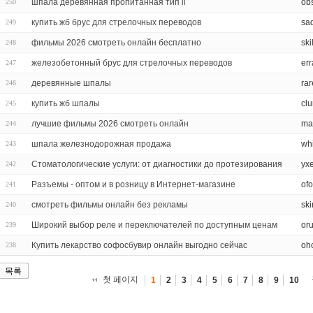
шпала деревянная пропитанная тип ii
obs
250
купить жб брус для стрелочных переводов
sa
249
фильмы 2026 смотреть онлайн бесплатно
ski
248
железобетонный брус для стрелочных переводов
err
247
деревянные шпалы
rar
246
купить жб шпалы
cl
245
лучшие фильмы 2026 смотреть онлайн
ma
244
шпала железнодорожная продажа
wh
243
Стоматологические услуги: от диагностики до протезирования
yx
242
Разъемы - оптом и в розницу в Интернет-магазине
of
241
смотреть фильмы онлайн без рекламы
sk
240
Широкий выбор реле и переключателей по доступным ценам
or
239
Купить лекарство софосбувир онлайн выгодно сейчас
oh
238
목록
첫 페이지
1
2
3
4
5
6
7
8
9
10