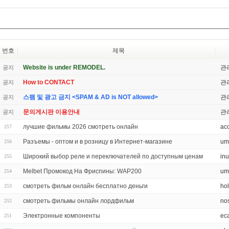
번호
제목
Website is under REMODEL.
관
공지
How to CONTACT
관
공지
스팸 및 광고 금지 <SPAM & AD is NOT allowed>
관
공지
문의게시판 이용안내
관
공지
лучшие фильмы 2026 смотреть онлайн
ac
257
Разъемы - оптом и в розницу в Интернет-магазине
um
256
Широкий выбор реле и переключателей по доступным ценам
in
255
Melbet Промокод На Фриспины: WAP200
um
254
смотреть фильм онлайн бесплатно деньги
ho
253
смотреть фильмы онлайн лордфильм
no
252
Электронные компоненты
ec
251