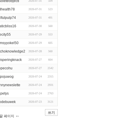
oleteobjecti
2026-07-31
504
dhealth78
2026-07-31
523
llfulpulp74
2026-07-31
491
aticbliss16
2026-07-30
560
ecity55
2026-07-29
553
umsyyokel50
2026-07-29
605
choknowledge2
2026-07-28
560
isperingknack
2026-07-27
664
epecohu
2026-07-27
2542
opojuwog
2026-07-24
2315
innynewslette
2026-07-24
2931
upetys
2026-07-24
2763
odebuwek
2026-07-23
3121
쓰기
끝 페이지