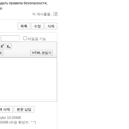
юдать правила безопасности,
йт
이 게시물을...
목록
수정
삭제
비밀글 기능
트
HTML 편집기
택 삭제
본문 삽입
te/ 10.00MB
0MB (허용 확장자 : *.*)