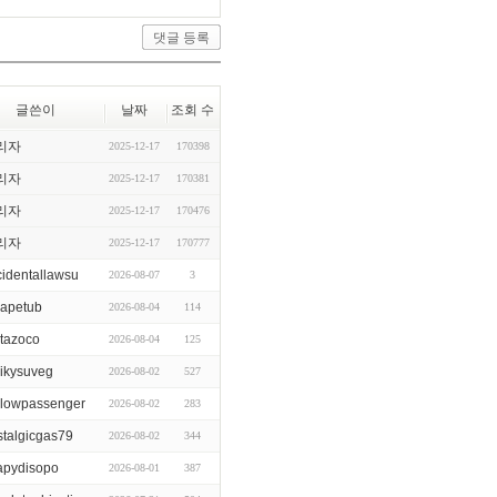
글쓴이
날짜
조회 수
리자
2025-12-17
170398
리자
2025-12-17
170381
리자
2025-12-17
170476
리자
2025-12-17
170777
cidentallawsu
2026-08-07
3
apetub
2026-08-04
114
utazoco
2026-08-04
125
ikysuveg
2026-08-02
527
llowpassenger
2026-08-02
283
stalgicgas79
2026-08-02
344
apydisopo
2026-08-01
387