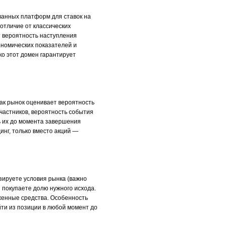
ванных платформ для ставок на
отличие от классических
т вероятность наступления
ономических показателей и
ко этот домен гарантирует
 как рынок оценивает вероятность
участников, вероятность события
ь их до момента завершения
инг, только вместо акций —
зируете условия рынка (важно
 покупаете долю нужного исхода.
женные средства. Особенность
ти из позиции в любой момент до