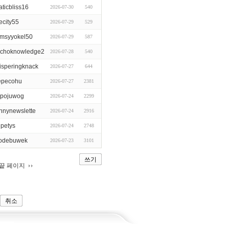
aticbliss16
2026-07-30
540
ecity55
2026-07-29
529
umsyyokel50
2026-07-29
587
choknowledge2
2026-07-28
540
isperingknack
2026-07-27
644
epecohu
2026-07-27
2381
opojuwog
2026-07-24
2299
innynewslette
2026-07-24
2916
upetys
2026-07-24
2748
odebuwek
2026-07-23
3101
쓰기
끝 페이지
취소