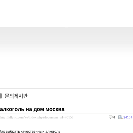
алкоголь на дом москва
http://jdlpnc.com/xe/index.php?document_srl=70158
0
24154
Как выбрать качественный алкоголь