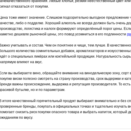
качекачественного хранения. Любые хлопья, резкий неестественный цвет ил
сигнал отказаться от покупки.
Цена тоже имеет значение. Слишком подозрительно выгодное предложение ча
качестве, либо о подделке. Хороший алкоголь не всегда должен быть очень до
производство, логистика и налоги формируют определённый порог цены. Есл
заметно дешевле рыночной цены, это повод усомниться в его подлинности
гд
Важно учитывать и состав. Чем он понятнее и чище, тем лучше. В качественн
большого количества сомнительных добавок, ароматизаторов и искусственных
идёт о специальных ликёрах или коктейльной продукции. Натуральность сыр
напрямую влияют на вкус.
Если вы выбираете вино, обращайте внимание на винодельческую зону, сорт в
покупке виски полезно смотреть на страну производства, срок выдержки и кат
бренди важны происхождение, выдержка и репутация производителя. То есть 
красивой бутылке, но и по параметрам.
В итоге качественный горячительный продукт выбирают внимательно и без с
проверенные бренды, покупать в официальных точках и тщательно изучать в
помогает снизить риск покупки опасного товара и выбрать напиток, который 
ожиданиям по вкусу.