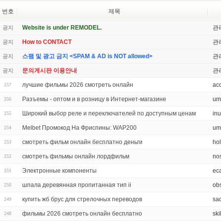
번호
제목
Website is under REMODEL.
관
공지
How to CONTACT
관
공지
스팸 및 광고 금지 <SPAM & AD is NOT allowed>
관
공지
문의게시판 이용안내
관
공지
лучшие фильмы 2026 смотреть онлайн
ac
257
Разъемы - оптом и в розницу в Интернет-магазине
um
256
Широкий выбор реле и переключателей по доступным ценам
in
255
Melbet Промокод На Фриспины: WAP200
um
254
смотреть фильм онлайн бесплатно деньги
ho
253
смотреть фильмы онлайн лордфильм
no
252
Электронные компоненты
ec
251
шпала деревянная пропитанная тип ii
obs
250
купить жб брус для стрелочных переводов
sa
249
фильмы 2026 смотреть онлайн бесплатно
ski
248