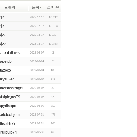
글쓴이
날짜
조회 수
리자
2025-12-17
170217
리자
2025-12-17
170198
리자
2025-12-17
170297
리자
2025-12-17
170595
cidentallawsu
2026-08-07
2
apetub
2026-08-04
82
utazoco
2026-08-04
100
ikysuveg
2026-08-02
414
llowpassenger
2026-08-02
265
stalgicgas79
2026-08-02
326
apydisopo
2026-08-01
359
oleteobjecti
2026-07-31
478
dhealth78
2026-07-31
500
llfulpulp74
2026-07-31
469