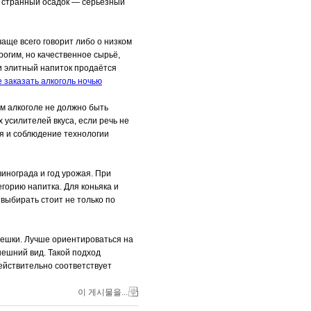
и странный осадок — серьёзный
ще всего говорит либо о низком
рогим, но качественное сырьё,
и элитный напиток продаётся
е заказать алкоголь ночью
ом алкоголе не должно быть
 усилителей вкуса, если речь не
ья и соблюдение технологии
инограда и год урожая. При
егорию напитка. Для коньяка и
выбирать стоит не только по
пешки. Лучше ориентироваться на
нешний вид. Такой подход
действительно соответствует
이 게시물을...