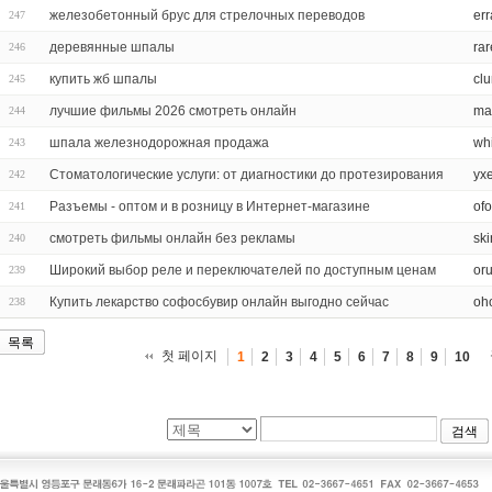
железобетонный брус для стрелочных переводов
err
247
деревянные шпалы
rar
246
купить жб шпалы
cl
245
лучшие фильмы 2026 смотреть онлайн
ma
244
шпала железнодорожная продажа
wh
243
Стоматологические услуги: от диагностики до протезирования
yx
242
Разъемы - оптом и в розницу в Интернет-магазине
of
241
смотреть фильмы онлайн без рекламы
sk
240
Широкий выбор реле и переключателей по доступным ценам
or
239
Купить лекарство софосбувир онлайн выгодно сейчас
oh
238
목록
첫 페이지
1
2
3
4
5
6
7
8
9
10
검색