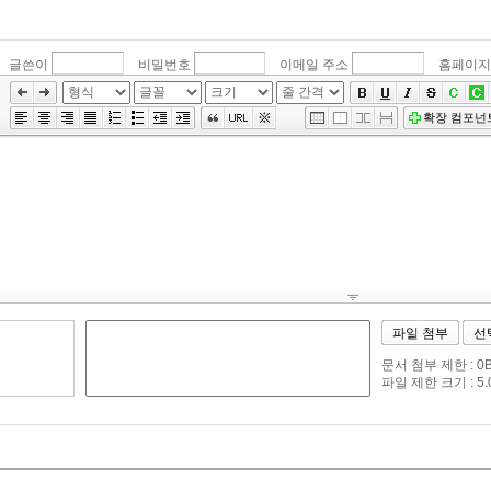
글쓴이
비밀번호
이메일 주소
홈페이지
»
편
확장 컴포넌
집
도
구
모
음
건
너
뛰
기
파일 첨부
선
문서 첨부 제한 : 0By
파일 제한 크기 : 5.0