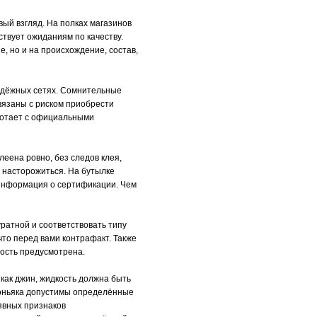
вый взгляд. На полках магазинов
ствует ожиданиям по качеству.
, но и на происхождение, состав,
надёжных сетях. Сомнительные
вязаны с риском приобрести
ботает с официальными
еена ровно, без следов клея,
д насторожиться. На бутылке
и информация о сертификации. Чем
ратной и соответствовать типу
что перед вами контрафакт. Также
ость предусмотрена.
 как джин, жидкость должна быть
 коньяка допустимы определённые
 явных признаков