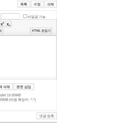
목록
수정
삭제
비밀글 기능
트
HTML 편집기
택 삭제
본문 삽입
te/ 10.00MB
0MB (허용 확장자 : *.*)