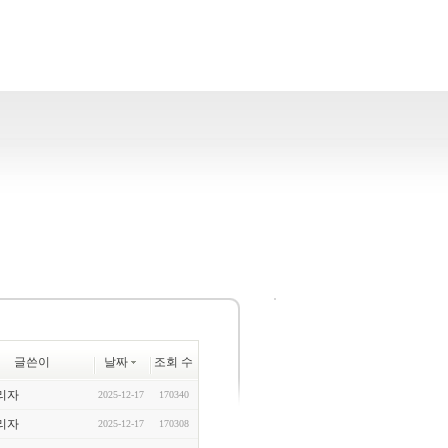
글쓴이
날짜
조회 수
리자
2025-12-17
170340
리자
2025-12-17
170308