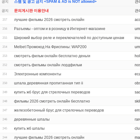
스팸 및 광고 금지 <SPAM & AD is NOT allowed>
관
공지
문의게시판 이용안내
관
공지
лучшие фильмы 2026 смотреть онлайн
ac
257
Разъемы - оптом и в розницу в Интернет-магазине
um
256
Широкий выбор реле и переключателей по доступным ценам
in
255
Melbet Промокод На Фриспины: WAP200
um
254
смотреть фильм онлайн бесплатно деньги
ho
253
смотреть фильмы онлайн лордфильм
no
252
Электронные компоненты
ec
251
шпала деревянная пропитанная тип ii
obs
250
купить жб брус для стрелочных переводов
sa
249
фильмы 2026 смотреть онлайн бесплатно
ski
248
железобетонный брус для стрелочных переводов
err
247
деревянные шпалы
rar
246
купить жб шпалы
cl
245
лучшие фильмы 2026 смотреть онлайн
ma
244