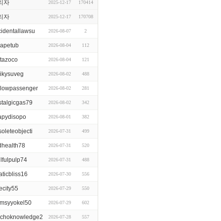
리자
2025-12-17
170414
리자
2025-12-17
170708
cidentallawsu
2026-08-07
2
apetub
2026-08-04
112
utazoco
2026-08-04
121
ikysuveg
2026-08-02
488
llowpassenger
2026-08-02
281
stalgicgas79
2026-08-02
342
apydisopo
2026-08-01
382
oleteobjecti
2026-07-31
499
dhealth78
2026-07-31
520
llfulpulp74
2026-07-31
488
aticbliss16
2026-07-30
556
ecity55
2026-07-29
550
umsyyokel50
2026-07-29
602
choknowledge2
2026-07-28
557