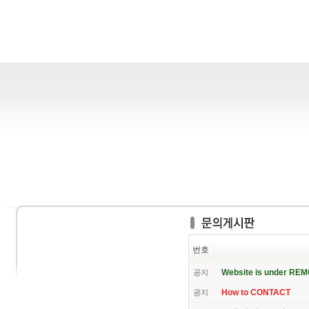
번호
Website is under RE
공지
How to CONTACT
공지