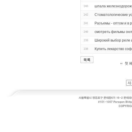
шпала железнодорож
243
Стоматологические ус
242
Разъемы - оптом и в 
241
смотреть фильмы онл
240
Широкий выбор реле 
239
Купить лекарство соф
238
목록
첫 