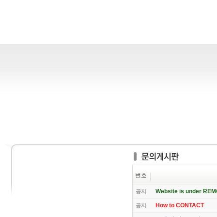
번호
Website is under RE
공지
How to CONTACT
공지