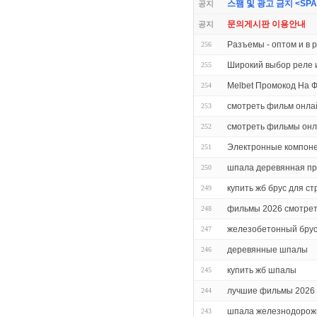
스팸 및 광고 금지 <SPAM 
공지
문의게시판 이용안내
공지
Разъемы - оптом и в 
256
Широкий выбор реле 
255
Melbet Промокод На 
254
смотреть фильм онла
253
смотреть фильмы он
252
Электронные компон
251
шпала деревянная про
250
купить жб брус для с
249
фильмы 2026 смотрет
248
железобетонный брус
247
деревянные шпалы
246
купить жб шпалы
245
лучшие фильмы 2026 
244
шпала железнодорож
243