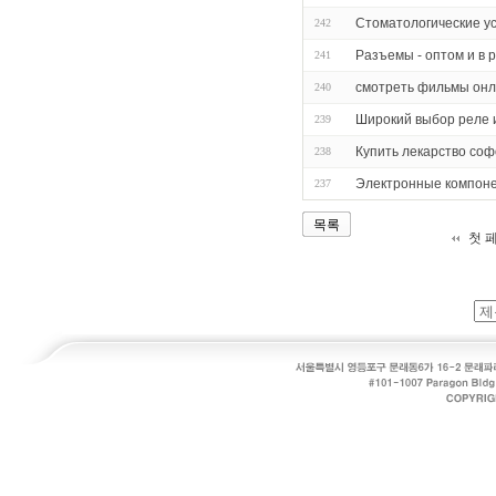
Стоматологические ус
242
Разъемы - оптом и в 
241
смотреть фильмы онл
240
Широкий выбор реле 
239
Купить лекарство соф
238
Электронные компон
237
목록
첫 