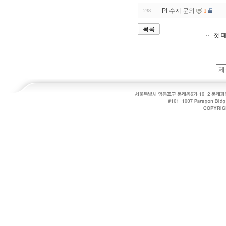
PI 수지 문의
238
1
목록
첫 