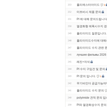
폴리에스터아미드
253
2
미쯔비시 제품 문의
252
PI 에 대해 문의드립니다
251
열경화형 에폭시수지 경
250
폴리이미드 질문입니다.
249
폴리이미드수지에 대해서
248
폴리이미드 수지 관련 
247
лучшие фильмы 2026 
246
레진+자석
245
PI 수지 구입건 및 문의
244
PI 문의 입니다.
243
1
무기바인더 공급가능여
242
폴리이미드 수지 문의
241
polyimide 견적 문의 입
240
PI와 열경화성수지 문의
239