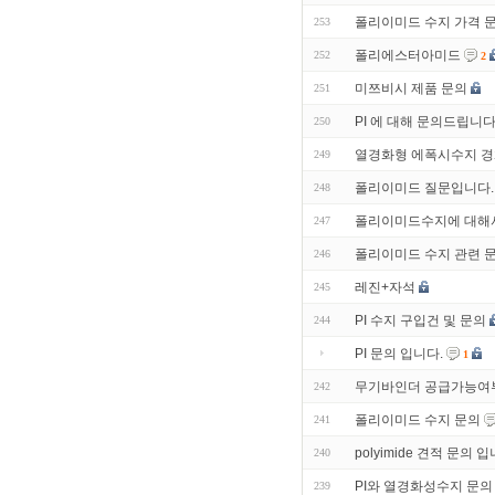
폴리이미드 수지 가격 
253
폴리에스터아미드
252
2
미쯔비시 제품 문의
251
PI 에 대해 문의드립니다
250
열경화형 에폭시수지 경
249
폴리이미드 질문입니다.
248
폴리이미드수지에 대해서
247
폴리이미드 수지 관련 
246
레진+자석
245
PI 수지 구입건 및 문의
244
PI 문의 입니다.
1
무기바인더 공급가능여
242
폴리이미드 수지 문의
241
polyimide 견적 문의 입
240
PI와 열경화성수지 문의
239