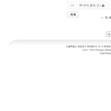
PI 수지 문의
238
1
목록
첫 