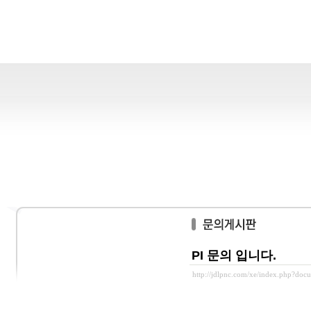
PI 문의 입니다.
http://jdlpnc.com/xe/index.php?doc