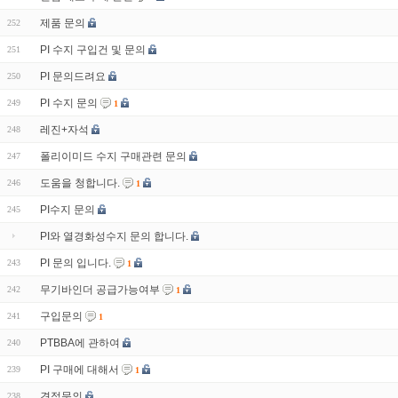
제품 문의
252
PI 수지 구입건 및 문의
251
PI 문의드려요
250
PI 수지 문의
249
1
레진+자석
248
폴리이미드 수지 구매관련 문의
247
도움을 청합니다.
246
1
PI수지 문의
245
PI와 열경화성수지 문의 합니다.
PI 문의 입니다.
243
1
무기바인더 공급가능여부
242
1
구입문의
241
1
PTBBA에 관하여
240
PI 구매에 대해서
239
1
견적문의
238