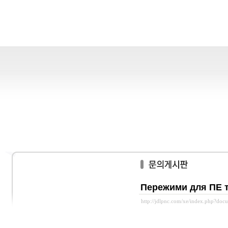
Пережими для ПЕ т
http://jdlpnc.com/xe/index.php?do