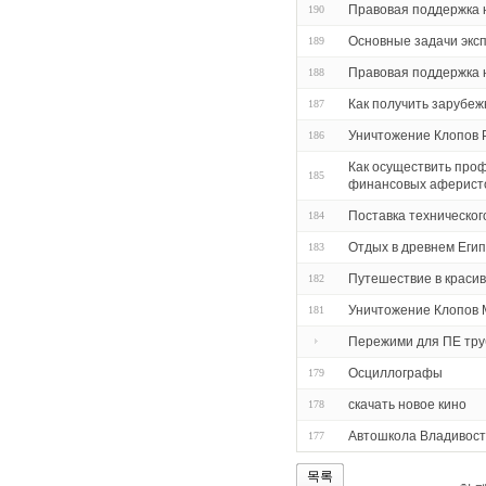
Правовая поддержка 
190
Основные задачи экс
189
Правовая поддержка 
188
Как получить зарубеж
187
Уничтожение Клопов 
186
Как осуществить про
185
финансовых аферисто
Поставка техническог
184
Отдых в древнем Еги
183
Путешествие в красив
182
Уничтожение Клопов 
181
Пережими для ПЕ труб
Осциллографы
179
скачать новое кино
178
Автошкола Владивост
177
목록