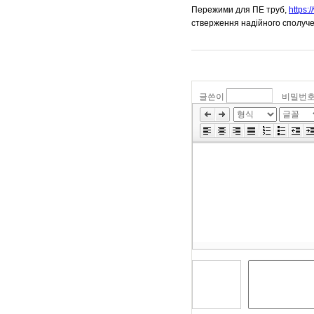
Пережими для ПЕ труб,
https:
стверження надійного сполуче
글쓴이
비밀번
»
편
집
도
구
모
음
건
너
뛰
기