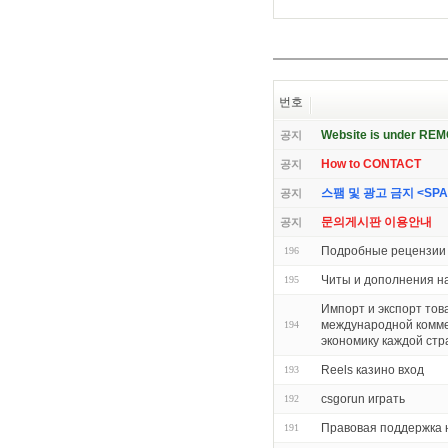
번호
Website is under RE
공지
How to CONTACT
공지
스팸 및 광고 금지 <SPAM 
공지
문의게시판 이용안내
공지
Подробные рецензии 
196
Читы и дополнения на
195
Импорт и экспорт тов
международной комме
194
экономику каждой ст
Reels казино вход
193
csgorun играть
192
Правовая поддержка 
191