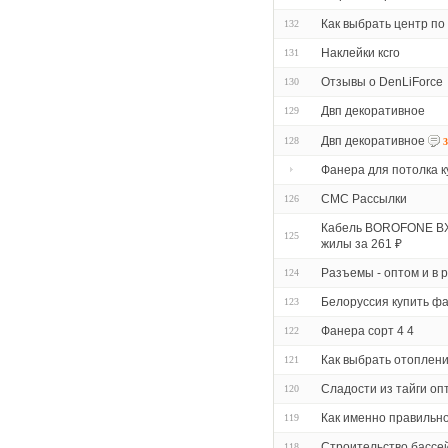
Как выбрать центр по
132
Наклейки ксго
131
Отзывы о DenLiForce
130
Двп декоративное
129
Двп декоративное
128
3
Фанера для потолка к
СМС Рассылки
126
Кабель BOROFONE BX5
125
жилы за 261 ₽
Разъемы - оптом и в 
124
Белоруссия купить ф
123
Фанера сорт 4 4
122
Как выбрать отоплен
121
Сладости из тайги оп
120
Как именно правильно
119
Строительство бассей
118