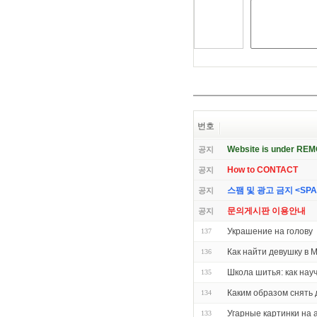
번호
Website is under RE
공지
How to CONTACT
공지
스팸 및 광고 금지 <SPAM 
공지
문의게시판 이용안내
공지
Украшение на голову
137
Как найти девушку в 
136
Школа шитья: как нау
135
Каким образом снять 
134
Угарные картинки на а
133