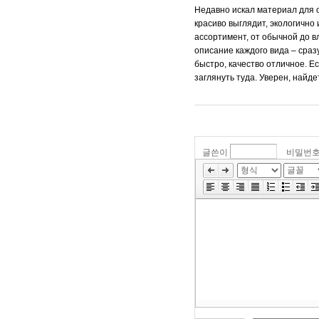
Недавно искал материал для о
красиво выглядит, экологично
ассортимент, от обычной до в
описание каждого вида – сраз
быстро, качество отличное. Е
заглянуть туда. Уверен, найд
글쓴이
비밀번
»
편
집
도
구
모
음
건
너
뛰
기