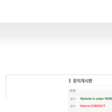
번호
Website is under RE
공지
How to CONTACT
공지