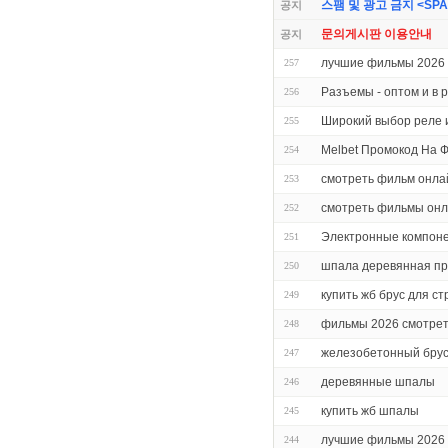
스팸 및 광고 금지 <SPAM 
공지
문의게시판 이용안내
공지
лучшие фильмы 2026 
257
Разъемы - оптом и в 
256
Широкий выбор реле 
255
Melbet Промокод На 
254
смотреть фильм онла
253
смотреть фильмы он
252
Электронные компон
251
шпала деревянная про
250
купить жб брус для с
249
фильмы 2026 смотрет
248
железобетонный брус
247
деревянные шпалы
246
купить жб шпалы
245
лучшие фильмы 2026 
244