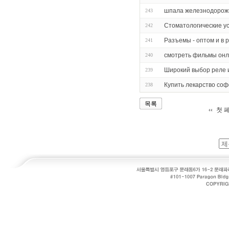
шпала железнодорож
243
Стоматологические ус
242
Разъемы - оптом и в 
241
смотреть фильмы онл
240
Широкий выбор реле 
239
Купить лекарство соф
238
목록
첫 