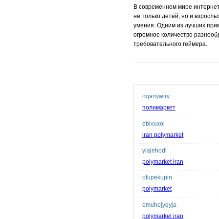
В современном мире интернет
не только детей, но и взросл
умения. Одним из лучших прим
огромное количество разнообр
требовательного геймера.
oqanywiry
полимаркет
ebivuxol
iran polymarket
ylajehodi
polymarket iran
ofupekupin
polymarket
omuhejyqyja
polymarket iran