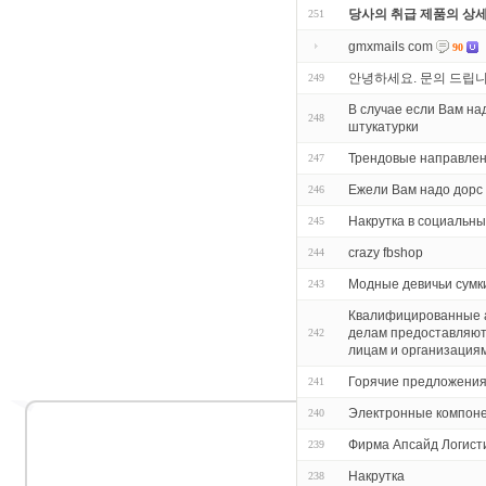
당사의 취급 제품의 상
251
gmxmails com
90
안녕하세요. 문의 드립
249
В случае если Вам н
248
штукатурки
Трендовые направлен
247
Ежели Вам надо дорс
246
Накрутка в социальны
245
crazy fbshop
244
Модные девичьи сумк
243
Квалифицированные а
делам предоставляют
242
лицам и организация
Горячие предложения
241
Электронные компон
240
Фирма Апсайд Логист
239
Накрутка
238