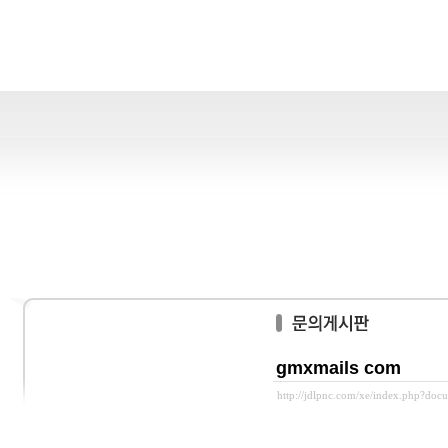
gmxmails com
http://jdlpnc.com/xe/index.php?do