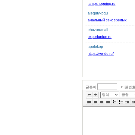
lampshopping.ru
alequtyxogu
анальный секс зрелых
ehuzurumali
expertunion.ru
apolekep
https://we-du.ru/
글쓴이
비밀번
»
편
집
도
구
모
음
건
너