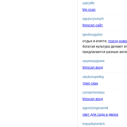
uqicyfib
trip scan
agujucyvasyh
tripscan сайт
igedivugydur
отдых в египте,
поезд ново
богатая культура делают е
предлагаются разные актив
opywasygewe
tripscan вход
ukutunupefeg
трип скан
uzoqemoxepu
tripscan вход
agonizingevent4
свет для сада и двора
impartialsnitch