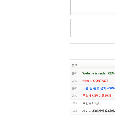
뛰
기
번호
Website is under RE
공지
How to CONTACT
공지
스팸 및 광고 금지 <SPAM 
공지
문의게시판 이용안내
공지
구입문의
253
1
제이디엘피엔씨 홈페이지
252