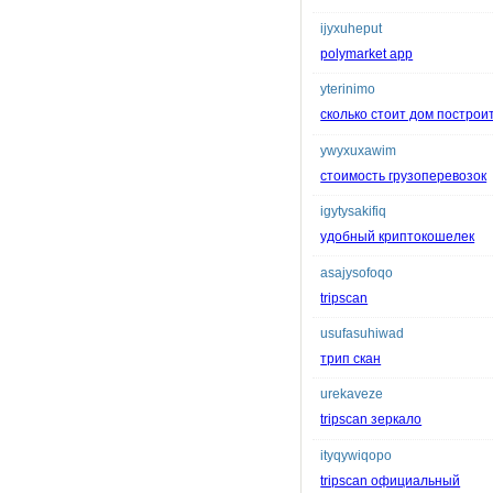
ijyxuheput
polymarket app
yterinimo
сколько стоит дом построи
ywyxuxawim
стоимость грузоперевозок
igytysakifiq
удобный криптокошелек
asajysofoqo
tripscan
usufasuhiwad
трип скан
urekaveze
tripscan зеркало
ityqywiqopo
tripscan официальный