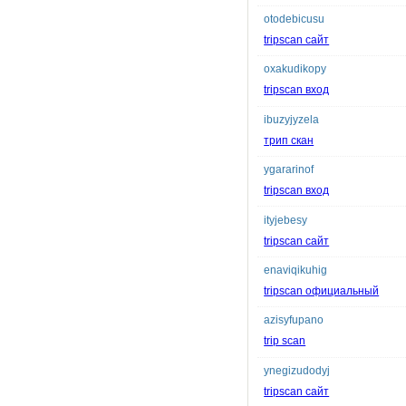
otodebicusu
tripscan сайт
oxakudikopy
tripscan вход
ibuzyjyzela
трип скан
ygararinof
tripscan вход
ityjebesy
tripscan сайт
enaviqikuhig
tripscan официальный
azisyfupano
trip scan
ynegizudodyj
tripscan сайт