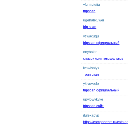
yfumipigija
tripscan
ugehalixuwer
trip scan
ytiwacuqu
tripscan официальный
onybakir
список криптокошельков
ivowisatyx
трип скан
ykivovedo
tripscan официальный
upylowykyke
tripscan сайт
ilulexapyp
https://components.ru/catalo