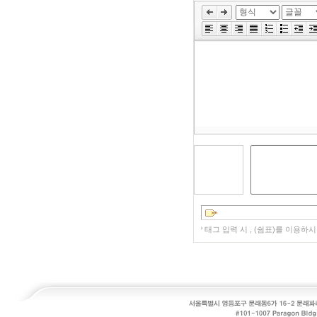
»
편
집
도
구
모
음
건
너
뛰
기
태그 입력 시 , (쉼표)를 이용하